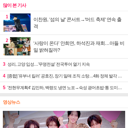
많이 본 기사
1
이찬원, '섬의 날' 콘서트→'머드 축제' 연속 출
격
2
‘사랑이 온다’ 안희연, 하석진과 재회…아들 비
밀 밝혀질까?
3
성리, 고양 입성…'무명전설' 전국투어 열기 지속
4
[종합] '유부녀 킬러' 공효진, 장기 밀매 조직 소탕…4화 정체 발각 위기 예고
5
'전현무계획4' 김민하, 백령도 냉면 노포→숙성 광어초밥·통 도미찜 맛집 탐방
영상뉴스