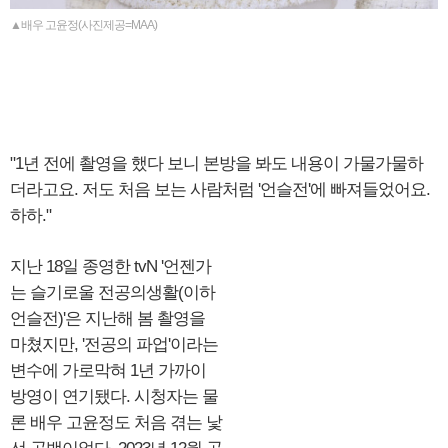
▲배우 고윤정(사진제공=MAA)
"1년 전에 촬영을 했다 보니 본방을 봐도 내용이 가물가물하
더라고요. 저도 처음 보는 사람처럼 '언슬전'에 빠져들었어요.
하하."
지난 18일 종영한 tvN '언젠가
는 슬기로울 전공의생활(이하
언슬전)'은 지난해 봄 촬영을
마쳤지만, '전공의 파업'이라는
변수에 가로막혀 1년 가까이
방영이 연기됐다. 시청자는 물
론 배우 고윤정도 처음 겪는 낯