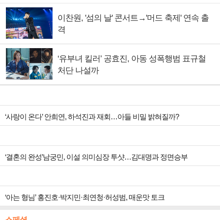
이찬원, '섬의 날' 콘서트→'머드 축제' 연속 출
격
‘유부녀 킬러’ 공효진, 아동 성폭행범 표규철
처단 나설까
‘사랑이 온다’ 안희연, 하석진과 재회…아들 비밀 밝혀질까?
‘결혼의 완성’남궁민, 이설 의미심장 투샷…김대명과 정면승부
‘아는 형님’ 홍진호·박지민·최연청·허성범, 매운맛 토크
스페셜