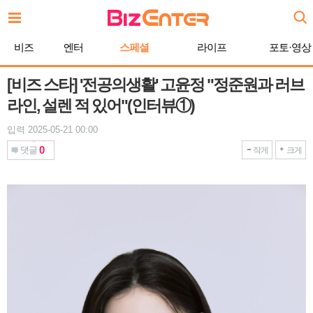
본
문
바
비즈
엔터
스페셜
라이프
포토·영상
로
가
기
[비즈 스타] '전공의생활' 고윤정 "정준원과 러브
라인, 설렌 적 있어"(인터뷰①)
입력 2025-05-21 00:00
0
댓글
작게
크게