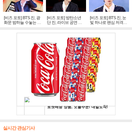
[비즈 포토] BTS 진, 광
[비즈 포토] 방탄소년
[비즈 포토] BTS 진, 눈
화문 밤하늘 수놓는 '비
단 진, 라이브 공연 중
빛 하나로 팬심 저격…
주얼 킹'의 열창
빛나는 독보적 아우라
독보적 카리스마
실시간 관심기사