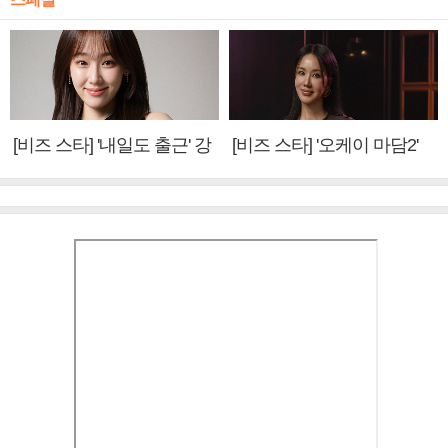
[비즈 스타] '내일도 출근' 강
[비즈 스타] '오케이 마담2'
미나 "아이오아이 불화설?
엄정화 "6년 만의 속편 제
사실 아냐"(인터뷰)
작, 하늘의 뜻"(인터뷰)