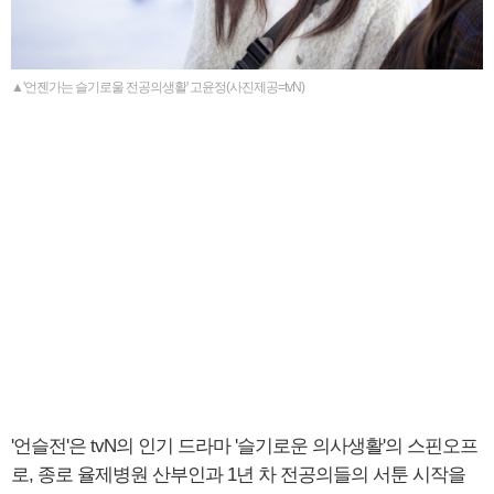
▲'언젠가는 슬기로울 전공의생활' 고윤정(사진제공=tvN)
'언슬전'은 tvN의 인기 드라마 '슬기로운 의사생활'의 스핀오프
로, 종로 율제병원 산부인과 1년 차 전공의들의 서툰 시작을