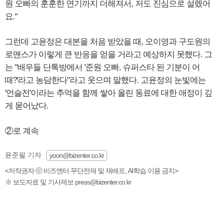
원 오빠의 훈훈한 연기까지 더해져서, 저도 진심으로 설렜어
요."
그런데 고윤정은 대본을 처음 받았을 때, 오이영과 구도원의
로맨스가 이렇게 큰 반응을 얻을 거라고 예상하지 못했다. 그
는 "배우들 단톡방에서 '준원 오빠, 슈퍼스타 된 기분이 어
때?'라고 농담한다"라고 웃으며 말했다. 고윤정의 눈빛에는
'언슬전'이라는 추억을 함께 쌓아 올린 동료에 대한 애정이 깊
게 묻어났다.
②로 계속
윤준필 기자
yoon@bizenter.co.kr
<저작권자 ⓒ 비즈엔터 무단전재 및 재배포, AI학습 이용 금지>
※ 보도자료 및 기사제보 press@bizenter.co.kr