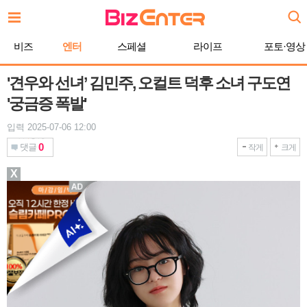
본
문
바
비즈
엔터
스페셜
라이프
포토·영상
로
가
기
'견우와 선녀’ 김민주, 오컬트 덕후 소녀 구도연
'궁금증 폭발'
입력 2025-07-06 12:00
0
댓글
작게
크게
X