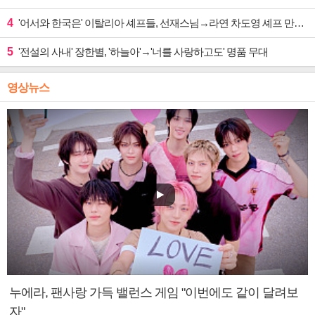
4
'어서와 한국은' 이탈리아 셰프들, 선재스님→라연 차도영 셰프 만난다
5
'전설의 사내' 장한별, '하늘아'→'너를 사랑하고도' 명품 무대
영상뉴스
누에라, 팬사랑 가득 밸런스 게임 "이번에도 같이 달려보
자"