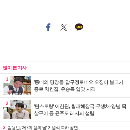
많이 본 기사
1
'동네의 명장들' 압구정로데오 오징어 불고기·
종로 치킨집, 유승목 입맛 저격
2
'편스토랑' 이찬원, 황태해장국·무생채·양념 목
살구이 등 윤주모 레시피 섭렵
3
김용빈, '제7회 섬의 날' 기념식 축하 공연