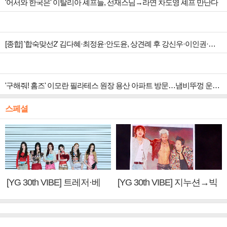
'어서와 한국은' 이탈리아 셰프들, 선재스님→라연 차도영 셰프 만난다
[종합] '합숙맞선2' 김다혜·최정윤·안도윤, 상견례 후 강신우·이인권·권예찬 향한 마음 변화
'구해줘! 홈즈' 이모란 필라테스 원장 용산 아파트 방문…냄비뚜껑 운동법 소개
스페셜
[YG 30th VIBE] 트레저·베
[YG 30th VIBE] 지누션→빅
이비몬스터, YG DNA 계승
뱅·투애니원·블랙핑크, YG
③
만의 문법②