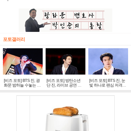
포토갤러리
[비즈 포토] BTS 진, 광
[비즈 포토] 방탄소년
[비즈 포토] BTS 진, 눈
화문 밤하늘 수놓는 '비
단 진, 라이브 공연 중
빛 하나로 팬심 저격…
주얼 킹'의 열창
빛나는 독보적 아우라
독보적 카리스마