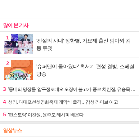
많이 본 기사
1
'전설의 사내' 장한별, 가요제 출신 엄마와 감
동 듀엣
2
'슈퍼맨이 돌아왔다' 혹서기 편성 결방, 스페셜
방송
3
'동네의 명장들' 압구정로데오 오징어 불고기·종로 치킨집, 유승목 입맛 저격
4
성리, 다대포선셋영화축제 개막식 출격…감성 라이브 예고
5
'편스토랑' 이찬원, 윤주모 레시피 배운다
영상뉴스