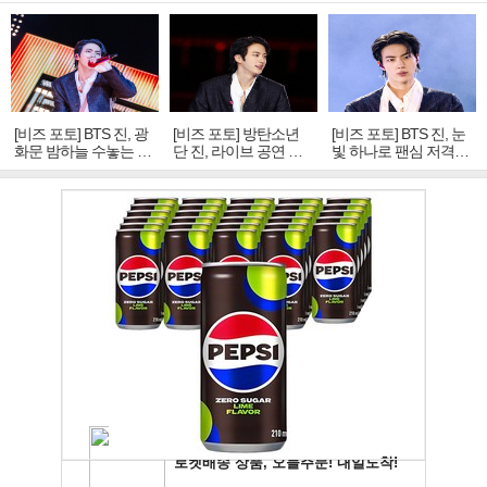
[비즈 포토] BTS 진, 광
[비즈 포토] 방탄소년
[비즈 포토] BTS 진, 눈
화문 밤하늘 수놓는 '비
단 진, 라이브 공연 중
빛 하나로 팬심 저격…
주얼 킹'의 열창
빛나는 독보적 아우라
독보적 카리스마