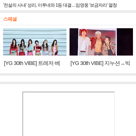
'전설의 사내' 성리, 이루네와 1등 대결…임영웅 '보금자리' 열창
스페셜
[YG 30th VIBE] 트레저·베
[YG 30th VIBE] 지누션→빅
이비몬스터, YG DNA 계승
뱅·투애니원·블랙핑크, YG
③
만의 문법②