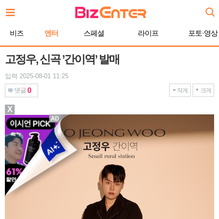
본
문
바
비즈
엔터
스페셜
라이프
포토·영상
로
가
기
고정우, 신곡 ’간이역’ 발매
입력 2025-08-01 11:25
0
댓글
작게
크게
X