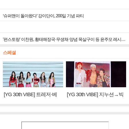
‘슈퍼맨이 돌아왔다’ 강이단이, 200일 기념 파티
'편스토랑' 이찬원, 황태해장국·무생채·양념 목살구이 등 윤주모 레시피 섭렵
스페셜
[YG 30th VIBE] 트레저·베
[YG 30th VIBE] 지누션→빅
이비몬스터, YG DNA 계승
뱅·투애니원·블랙핑크, YG
③
만의 문법②