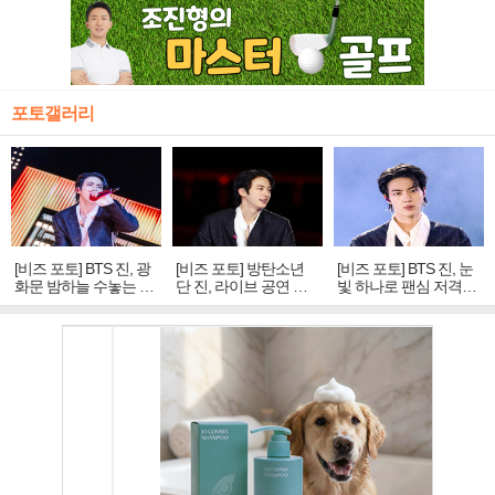
포토갤러리
[비즈 포토] BTS 진, 광
[비즈 포토] 방탄소년
[비즈 포토] BTS 진, 눈
화문 밤하늘 수놓는 '비
단 진, 라이브 공연 중
빛 하나로 팬심 저격…
주얼 킹'의 열창
빛나는 독보적 아우라
독보적 카리스마