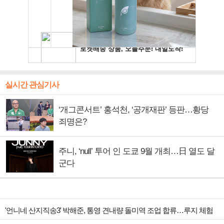
실시간 관심기사
‘개그콘서트’ 홍석천, ‘공개재판’ 등판…황당
죄명은?
주니, ‘null’ 투어 인 도쿄 9월 개최…日 열도 달
군다
'언니네 산지직송3' 박해준, 통영 견내량 돌미역 조업 합류…루지 체험