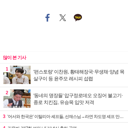
많이 본 기사
1
'편스토랑' 이찬원, 황태해장국·무생채·양념 목
살구이 등 윤주모 레시피 섭렵
2
'동네의 명장들' 압구정로데오 오징어 불고기·
종로 치킨집, 유승목 입맛 저격
3
'어서와 한국은' 이탈리아 셰프들, 선재스님→라연 차도영 셰프 만난다