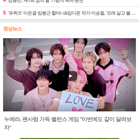
4
김용빈, '제7회 섬의 날' 기념식 축하 공연
5
'유퀴즈' 이은결·임봉근 할머니&임다운 작가·이승철, '오래 살고 볼 일' 특집 출격
영상뉴스
누에라, 팬사랑 가득 밸런스 게임 "이번에도 같이 달려보
자"