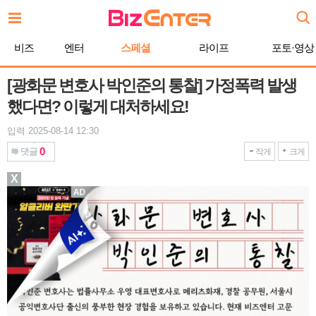
본
문
바
비즈
엔터
스페셜
라이프
포토·영상
로
가
기
[광화문 변호사 박인준의 통찰] 가정폭력 발생
했다면? 이렇게 대처하세요!
입력 2025-08-14 12:30
0
댓글
작게
크게
X