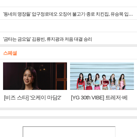
'동네의 명장들' 압구정로데오 오징어 불고기·종로 치킨집, 유승목 입맛 저격
'금타는 금요일' 김용빈, 류지광과 저음 대결 승리
스페셜
[비즈 스타] '오케이 마담2'
[YG 30th VIBE] 트레저·베
엄정화 "6년 만의 속편 제
이비몬스터, YG DNA 계승
작, 하늘의 뜻"(인터뷰)
③