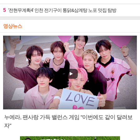
5
'전현무계획4' 인천 전기구이 통닭&삼계탕 노포 맛집 탐방
영상뉴스
누에라, 팬사랑 가득 밸런스 게임 "이번에도 같이 달려보
자"