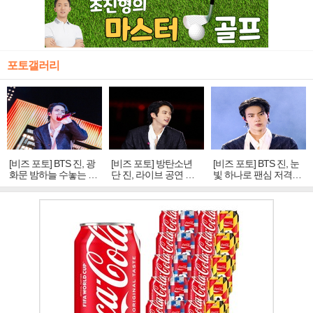
포토갤러리
[비즈 포토] BTS 진, 광
[비즈 포토] 방탄소년
[비즈 포토] BTS 진, 눈
화문 밤하늘 수놓는 '비
단 진, 라이브 공연 중
빛 하나로 팬심 저격…
주얼 킹'의 열창
빛나는 독보적 아우라
독보적 카리스마