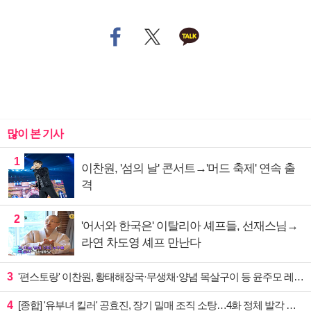
많이 본 기사
1
이찬원, '섬의 날' 콘서트→'머드 축제' 연속 출
격
2
'어서와 한국은' 이탈리아 셰프들, 선재스님→
라연 차도영 셰프 만난다
3
'편스토랑' 이찬원, 황태해장국·무생채·양념 목살구이 등 윤주모 레시피 섭렵
4
[종합] '유부녀 킬러' 공효진, 장기 밀매 조직 소탕…4화 정체 발각 위기 예고