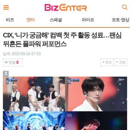
본
문
바
비즈
엔터
스페셜
라이프
포토·영상
로
가
기
CIX, ‘니가 궁금해’ 컴백 첫 주 활동 성료…팬심
뒤흔든 풀파워 퍼포먼스
입력 2025-09-15 07:53
0
댓글
작게
크게
X