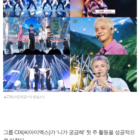
▲CIX(사진제공=각 방송사 )
그룹 CIX(씨아이엑스)가 ‘니가 궁금해’ 첫 주 활동을 성공적으