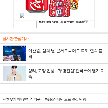
실시간 관심기사
이찬원, '섬의 날' 콘서트→'머드 축제' 연속 출
격
성리, 고양 입성…'무명전설' 전국투어 열기 지
속
'전현무계획4' 인천 전기구이 통닭&삼계탕 노포 맛집 탐방