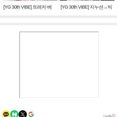
[YG 30th VIBE] 트레저·베
[YG 30th VIBE] 지누션→빅
이비몬스터, YG DNA 계승
뱅·투애니원·블랙핑크, YG
③
만의 문법②