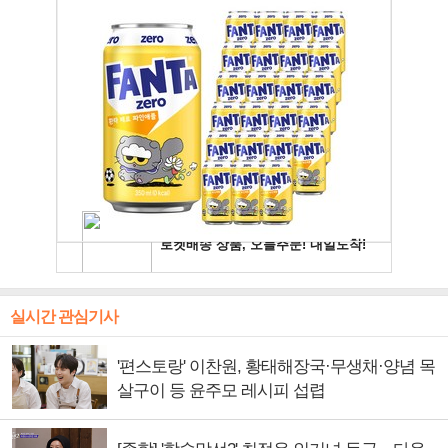
실시간 관심기사
'편스토랑' 이찬원, 황태해장국·무생채·양념 목
살구이 등 윤주모 레시피 섭렵