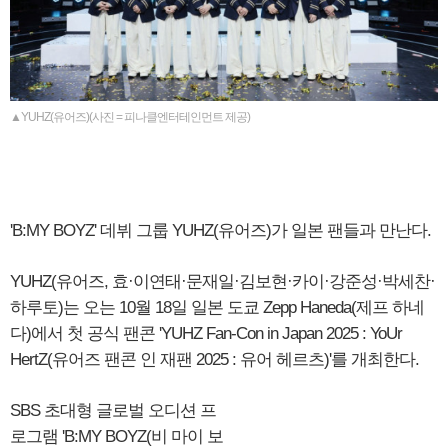
▲YUHZ(유어즈)(사진 = 피나클엔터테인먼트 제공)
'B:MY BOYZ' 데뷔 그룹 YUHZ(유어즈)가 일본 팬들과 만난다.
YUHZ(유어즈, 효·이연태·문재일·김보현·카이·강준성·박세찬·
하루토)는 오는 10월 18일 일본 도쿄 Zepp Haneda(제프 하네
다)에서 첫 공식 팬콘 'YUHZ Fan-Con in Japan 2025 : YoUr
HertZ(유어즈 팬콘 인 재팬 2025 : 유어 헤르츠)'를 개최한다.
SBS 초대형 글로벌 오디션 프
로그램 'B:MY BOYZ(비 마이 보