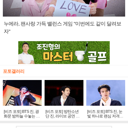
누에라, 팬사랑 가득 밸런스 게임 "이번에도 같이 달려보
자"
포토갤러리
[비즈 포토] BTS 진, 광
[비즈 포토] 방탄소년
[비즈 포토] BTS 진, 눈
화문 밤하늘 수놓는 '비
단 진, 라이브 공연 중
빛 하나로 팬심 저격…
주얼 킹'의 열창
빛나는 독보적 아우라
독보적 카리스마