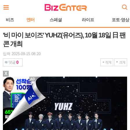
본
문
바
비즈
엔터
스페셜
라이프
포토·영상
로
가
기
'비 마이 보이즈' YUHZ(유어즈), 10월 18일 日 팬
콘 개최
입력 2025-09-15 08:20
0
댓글
작게
크게
X