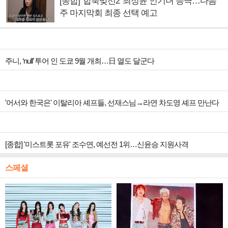
[종합] '합숙맞선2' 최정윤 인기녀 등극…다음
주 마지막회 최종 선택 예고
주니, ‘null’ 투어 인 도쿄 9월 개최…日 열도 달군다
'어서와 한국은' 이탈리아 셰프들, 선재스님→라연 차도영 셰프 만난다
[종합] '미스트롯 포유' 조수연, 예선전 1위…신윤승 지원사격
스페셜