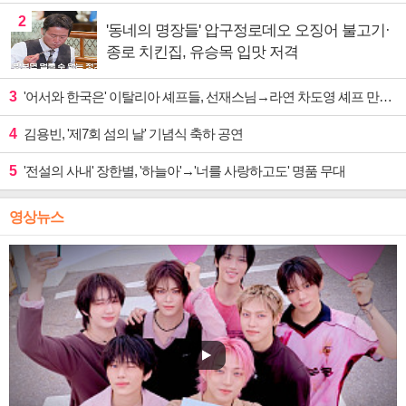
2
'동네의 명장들' 압구정로데오 오징어 불고기·
종로 치킨집, 유승목 입맛 저격
3
'어서와 한국은' 이탈리아 셰프들, 선재스님→라연 차도영 셰프 만난다
4
김용빈, '제7회 섬의 날' 기념식 축하 공연
5
'전설의 사내' 장한별, '하늘아'→'너를 사랑하고도' 명품 무대
영상뉴스