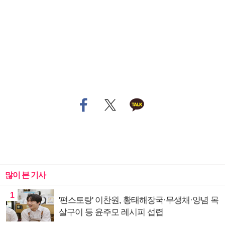
많이 본 기사
1
'편스토랑' 이찬원, 황태해장국·무생채·양념 목
살구이 등 윤주모 레시피 섭렵