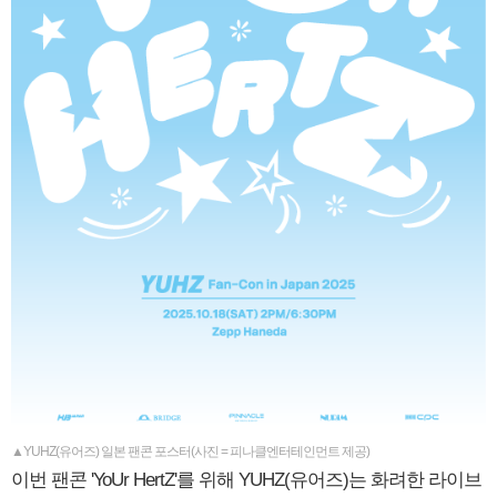
▲YUHZ(유어즈) 일본 팬콘 포스터(사진 = 피나클엔터테인먼트 제공)
이번 팬콘 'YoUr HertZ'를 위해 YUHZ(유어즈)는 화려한 라이브