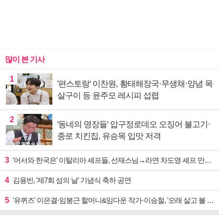
많이 본 기사
1
'편스토랑' 이찬원, 황태해장국·무생채·양념 목
살구이 등 윤주모 레시피 섭렵
2
'동네의 명장들' 압구정로데오 오징어 불고기·
종로 치킨집, 유승목 입맛 저격
3
'어서와 한국은' 이탈리아 셰프들, 선재스님→라연 차도영 셰프 만난다
4
김용빈, '제7회 섬의 날' 기념식 축하 공연
5
'유퀴즈' 이은결·임봉근 할머니&임다운 작가·이승철, '오래 살고 볼 일' 특집 출격