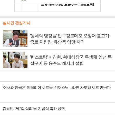
실시간 관심기사
'동네의 명장들' 압구정로데오 오징어 불고기·
종로 치킨집, 유승목 입맛 저격
'편스토랑' 이찬원, 황태해장국·무생채·양념 목
살구이 등 윤주모 레시피 섭렵
'어서와 한국은' 이탈리아 셰프들, 선재스님→라연 차도영 셰프 만난다
김용빈, '제7회 섬의 날' 기념식 축하 공연