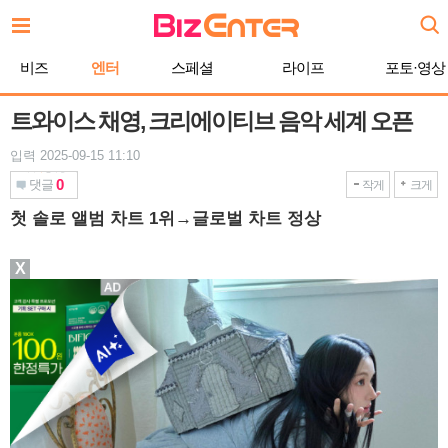
본
문
바
비즈
엔터
스페셜
라이프
포토·영상
로
가
기
트와이스 채영, 크리에이티브 음악 세계 오픈
입력 2025-09-15 11:10
0
댓글
작게
크게
첫 솔로 앨범 차트 1위→글로벌 차트 정상
X