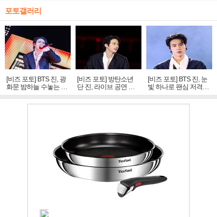
포토갤러리
[비즈 포토] BTS 진, 광
[비즈 포토] 방탄소년
[비즈 포토] BTS 진, 눈
화문 밤하늘 수놓는 '비
단 진, 라이브 공연 중
빛 하나로 팬심 저격…
주얼 킹'의 열창
빛나는 독보적 아우라
독보적 카리스마