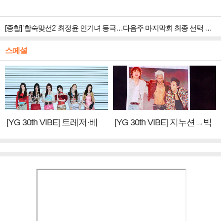
[종합] '합숙맞선2' 최정윤 인기녀 등극…다음주 마지막회 최종 선택 예고
스페셜
[YG 30th VIBE] 트레저·베
[YG 30th VIBE] 지누션→빅
이비몬스터, YG DNA 계승
뱅·투애니원·블랙핑크, YG
③
만의 문법②