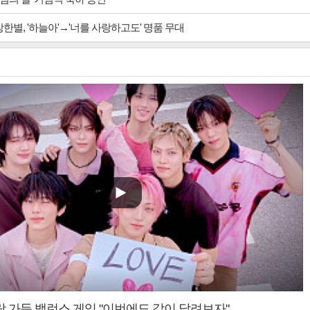
장한별, '하늘아'→'너를 사랑하고도' 명품 무대
랑 가득 밸런스 게임 "이번에도 같이 달려보자"