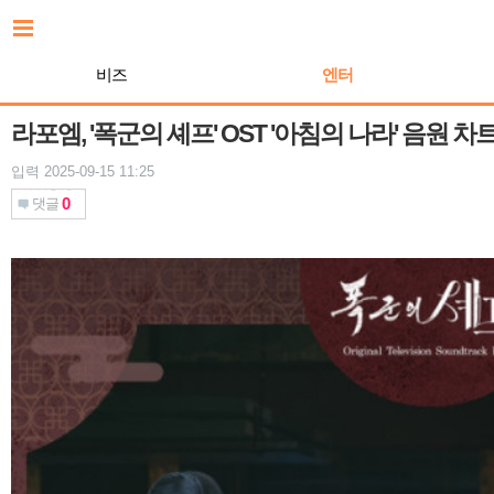
본
문
바
비즈
엔터
로
가
기
라포엠, '폭군의 셰프' OST '아침의 나라' 음원 차
입력 2025-09-15 11:25
0
댓글