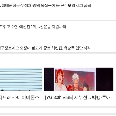
원, 황태해장국·무생채·양념 목살구이 등 윤주모 레시피 섭렵
 포유' 조수연, 예선전 1위…신윤승 지원사격
 압구정로데오 오징어 불고기·종로 치킨집, 유승목 입맛 저격
VIBE] 트레저·베이비몬스
[YG 30th VIBE] 지누션→빅뱅·투애
 계승③
니원·블랙핑크, YG만의 문법②