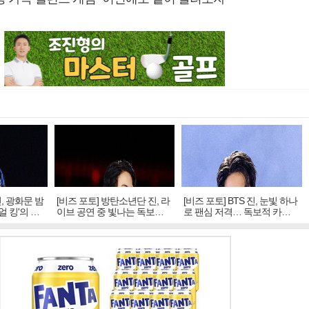
진, 광화문 밤
[비즈 포토] 방탄소년단 진, 라
[비즈 포토] BTS 진, 눈빛 하나
얼 킹'의 열
이브 공연 중 빛나는 독보적
로 팬심 저격… 독보적 카리
아우라
스마