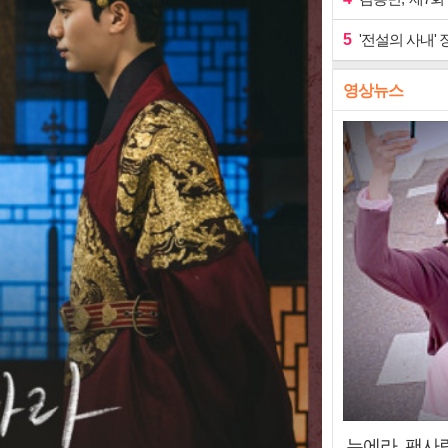
5
'전설의 사내' 
영상뉴스
누에라, 팬사