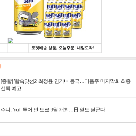
사
[종합] '합숙맞선2' 최정윤 인기녀 등극…다음주 마지막회 최종
선택 예고
주니, ‘null’ 투어 인 도쿄 9월 개최…日 열도 달군다