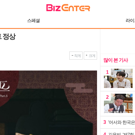
스페셜
라이
트 정상
작게
크게
많이 본 기사
1
2
3
'어서와 한국은
4
김용빈, '제7회