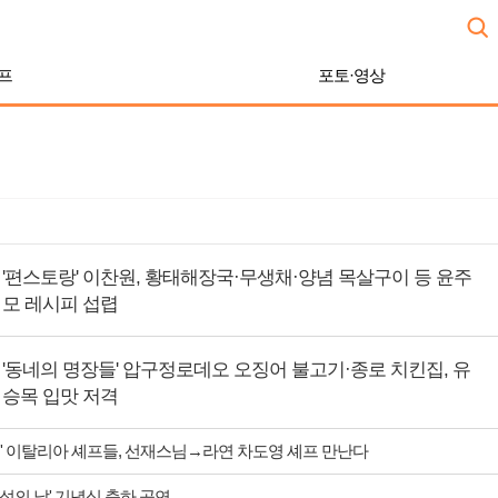
프
포토·영상
'편스토랑' 이찬원, 황태해장국·무생채·양념 목살구이 등 윤주
모 레시피 섭렵
'동네의 명장들' 압구정로데오 오징어 불고기·종로 치킨집, 유
승목 입맛 저격
' 이탈리아 셰프들, 선재스님→라연 차도영 셰프 만난다
 섬의 날' 기념식 축하 공연