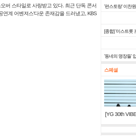
버 스타일로 사랑받고 있다. 최근 단독 콘서
'편스토랑' 이찬
며 '공연계 어벤져스'다운 존재감을 드러냈고, KBS
[종합] '미스트롯
'동네의 명장들'
스페셜
[YG 30th 
터, YG DNA