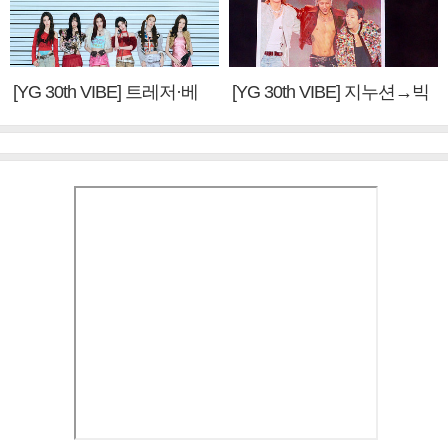
[YG 30th VIBE] 트레저·베
[YG 30th VIBE] 지누션→빅
이비몬스터, YG DNA 계승
뱅·투애니원·블랙핑크, YG
③
만의 문법②