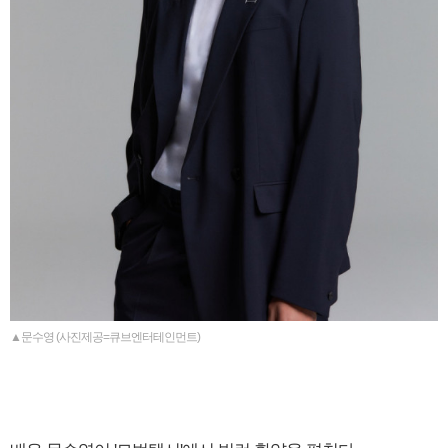
▲문수영 (사진제공=큐브엔터테인먼트)