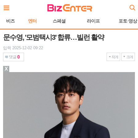
본
문
바
비즈
엔터
스페셜
라이프
포토·영상
로
가
기
문수영, '모범택시3' 합류…빌런 활약
입력 2025-12-02 09:22
0
댓글
작게
크게
X