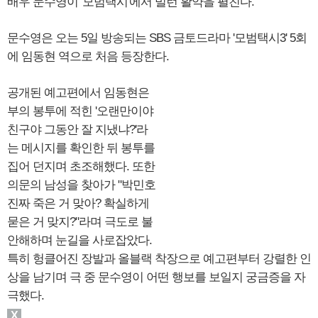
배우 문수영이 '모범택시'에서 빌런 활약을 펼친다.
문수영은 오는 5일 방송되는 SBS 금토드라마 '모범택시3' 5회
에 임동현 역으로 처음 등장한다.
공개된 예고편에서 임동현은
부의 봉투에 적힌 '오랜만이야
친구야 그동안 잘 지냈냐?'라
는 메시지를 확인한 뒤 봉투를
집어 던지며 초조해했다. 또한
의문의 남성을 찾아가 "박민호
진짜 죽은 거 맞아? 확실하게
묻은 거 맞지?"라며 극도로 불
안해하며 눈길을 사로잡았다.
특히 헝클어진 장발과 올블랙 착장으로 예고편부터 강렬한 인
상을 남기며 극 중 문수영이 어떤 행보를 보일지 궁금증을 자
극했다.
X