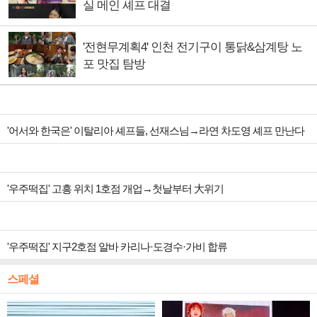
실 메인 셰프 대결
'전현무계획4' 인천 전기구이 통닭&삼계탕 노
포 맛집 탐방
'어서와 한국은' 이탈리아 셰프들, 선재스님→라연 차도영 셰프 만난다
'우주떡집' 고흥 위치 1호점 개업→첫날부터 大위기
'우주떡집' 지구2호점 알바 카리나·도경수·가비 합류
스페셜