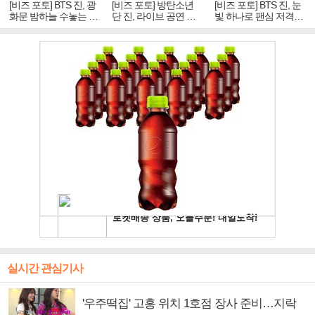
[비즈 포토] BTS 진, 광
[비즈 포토] 방탄소년
[비즈 포토] BTS 진, 눈
화문 밤하늘 수놓는 '비
단 진, 라이브 공연 중
빛 하나로 팬심 저격…
주얼 킹'의 열창
빛나는 독보적 아우라
독보적 카리스마
실시간 관심기사
'우주떡집' 고흥 위치 1호점 장사 준비…지락