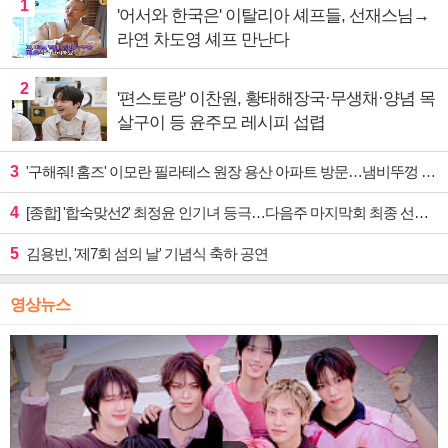
1
'어서와 한국은' 이탈리아 셰프들, 선재스님→
라연 차도영 셰프 만난다
2
'편스토랑' 이찬원, 황태해장국·무생채·양념 목
살구이 등 윤주모 레시피 섭렵
3
'구해줘! 홈즈' 이모란 필라테스 원장 용산 아파트 방문…냄비뚜껑 운동법 소개
4
[종합] '합숙맞선2' 최정윤 인기녀 등극…다음주 마지막회 최종 선택 예고
5
김용빈, '제7회 섬의 날' 기념식 축하 공연
영상뉴스