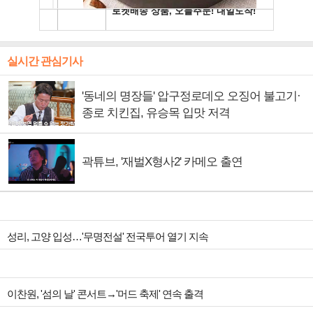
실시간 관심기사
'동네의 명장들' 압구정로데오 오징어 불고기·
종로 치킨집, 유승목 입맛 저격
곽튜브, '재벌X형사2' 카메오 출연
성리, 고양 입성…'무명전설' 전국투어 열기 지속
이찬원, '섬의 날' 콘서트→'머드 축제' 연속 출격