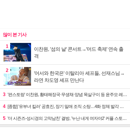
많이 본 기사
1
이찬원, '섬의 날' 콘서트→'머드 축제' 연속 출
격
2
'어서와 한국은' 이탈리아 셰프들, 선재스님→
라연 차도영 셰프 만난다
3
'편스토랑' 이찬원, 황태해장국·무생채·양념 목살구이 등 윤주모 레시피 섭렵
4
[종합] '유부녀 킬러' 공효진, 장기 밀매 조직 소탕…4화 정체 발각 위기 예고
5
'더 시즌즈-성시경의 고막남친' 결방, '누난 내게 여자야2' 커플 스토리 편성