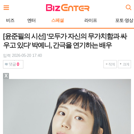
본
문
바
비즈
엔터
스페셜
라이프
포토·영상
로
가
기
[윤준필의 시선] '모두가 자신의 무가치함과 싸
우고 있다' 박예니, 간극을 연기하는 배우
입력 2026-05-20 17:40
0
댓글
작게
크게
X