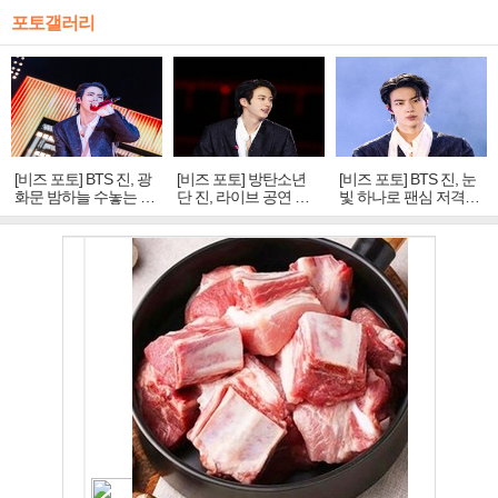
포토갤러리
[비즈 포토] BTS 진, 광
[비즈 포토] 방탄소년
[비즈 포토] BTS 진, 눈
화문 밤하늘 수놓는 '비
단 진, 라이브 공연 중
빛 하나로 팬심 저격…
주얼 킹'의 열창
빛나는 독보적 아우라
독보적 카리스마