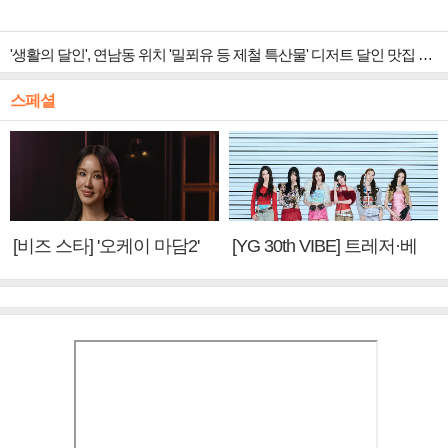
'생활의 달인', 연남동 위치 '밀푀유 등 제철 특산물' 디저트 달인 맛집 조명
스페셜
[비즈 스타] '오케이 마담2'
[YG 30th VIBE] 트레저·베
엄정화 "6년 만의 속편 제
이비몬스터, YG DNA 계승
작, 하늘의 뜻"(인터뷰)
③