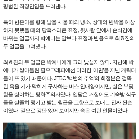
평범한 직장인임을 드러낸다.
특히 변은아를 향해 날을 세울 때의 냉소, 상대의 반박을 예상
하지 못했을 때의 당혹스러운 표정, 윗사람 앞에서 순식간에
바뀌는 얼굴까지 박예니는 말보다 표정과 반응으로 최효진의
두 얼굴을 그려냈다.
최효진의 두 얼굴은 박예니에게 그리 낯설지 않다. 지난해 박
예니가 쌓아올린 필모그래피에선 이러한 '이면'을 지닌 캐릭터
들이 또 있기 때문이다. JTBC '백번의 추억'의 최정분은 걸쭉
한 욕을 기가 막히게 구사하는 버스 안내양이지만, 실은 부딪
힘을 싫어하는 평화주의자였다. 입담은 거칠어도 기숙방 식구
들을 살뜰히 챙기고 받는 월급을 고향으로 보내는 진짜 짠순
이였다. 겉으로 강단 있어 보이지만 속은 여린 인물이었다.