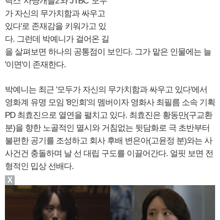
릭스 '사냥개들2'와 JTBC '모두
가 자신의 무가치함과 싸우고
있다'로 존재감을 키워가고 있
다. 그런데 박예니가 걸어온 길
을 살펴보면 하나의 공통점이 보인다. 그가 맡은 인물에는 늘
'이면'이 존재한다.
박예니는 최근 '모두가 자신의 무가치함과 싸우고 있다'에서
영화계 유명 모임 '8인회'의 멤버이자 영화사 최필름 소속 기획
PD 최효진으로 열연을 펼치고 있다. 최효진은 황동만(구교환
분)을 향한 노골적인 멸시와 거침없는 뒷담화로 극 초반부터
불편한 공기를 조성하고 회사 후배 변은아(고윤정 분)와는 사
사건건 충돌하며 날 선 대립 구도를 이끌어간다. 얼핏 보면 전
형적인 밉상 선배다.
X