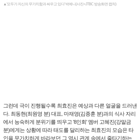
▲'모두가 자신의 무가치함과 싸우고 있다' 박예니(사진=JTBC 방송화면 캡처)
그런데 극이 진행될수록 최효진은 예상과 다른 얼굴을 드러낸
다. 최동현(최원영 분) 대표, 마재영(김종훈 분)과의 식사 자리
에서 능숙하게 분위기를 띄우고 '8인회' 멤버 고혜진(강말금
분)에게는 상황에 따라 태도를 달리하는 최효진의 모습은 타
인을 무가치하게 바라보던 그 역시 관계 속에서 줄타기하는