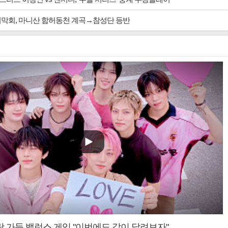
지막회, 마니산 함허동천 계곡→참성단 등반
랑 가득 밸런스 게임 "이번에도 같이 달려보자"