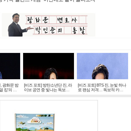
진, 광화문 밤
[비즈 포토] 방탄소년단 진, 라
[비즈 포토] BTS 진, 눈빛 하나
얼 킹'의 열
이브 공연 중 빛나는 독보적
로 팬심 저격… 독보적 카리
아우라
스마