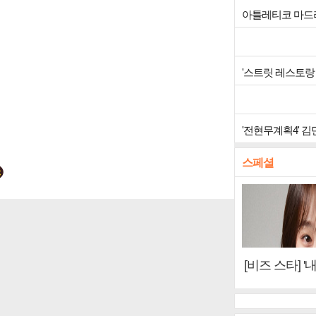
아틀레티코 마드리
'스트릿 레스토랑 
'전현무계획4' 
스페셜
[비즈 스타] '
이오아이 불화
뷰)