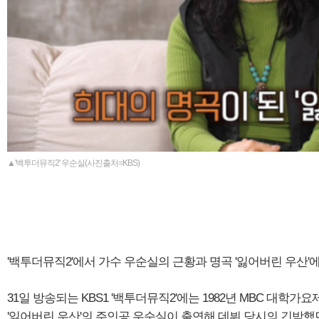
▲'백투더뮤직2' 우순실(사진출처=KBS)
'백투더뮤직2'에서 가수 우순실의 근황과 명곡 '잃어버린 우산'
31일 방송되는 KBS1 '백투더뮤직2'에는 1982년 MBC 대학가
'잃어버린 우산'의 주인공 우순실이 출연해 데뷔 당시의 긴박했