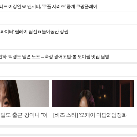
드 이강인 vs 맨시티, '쿠플 시리즈' 중계 쿠팡플레이
파이터' 릴레이 팀전 in 놀이동산 상권
김민하, 백령도 냉면 노포→숙성 광어초밥·통 도미찜 맛집 탐방
내일도 출근' 강미나 "아
[비즈 스타] '오케이 마담2' 엄정화
설? 사실 아냐"(인터
"6년 만의 속편 제작, 하늘의 뜻"(인
터뷰)