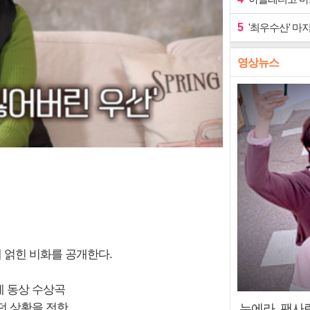
5
'최우수산' 마
영상뉴스
에 얽힌 비화를 공개한다.
요제 동상 수상곡
던 상황을 전한
누에라, 팬사