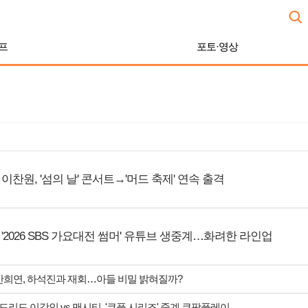
프
포토·영상
이찬원, '섬의 날' 콘서트→'머드 축제' 연속 출격
'2026 SBS 가요대전 썸머' 유튜브 생중계…화려한 라인업
 안희연, 하석진과 재회…아들 비밀 밝혀질까?
리드 이강인 vs 맨시티, '쿠플 시리즈' 중계 쿠팡플레이