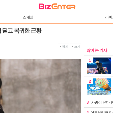
스페셜
라이
백 딛고 복귀한 근황
작게
크게
많이 본 기사
1
2
3
‘사랑이 온다’
4
아틀레티코 마드