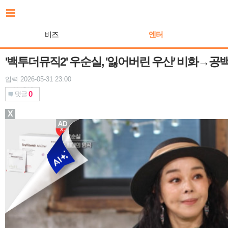
본
문
바
비즈
엔터
로
가
기
'백투더뮤직2' 우순실, '잃어버린 우산' 비화→공
입력 2026-05-31 23:00
0
댓글
X