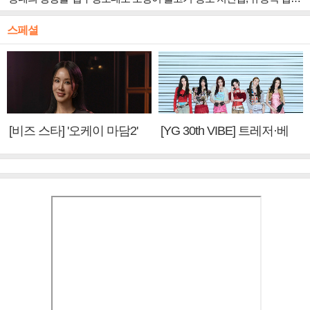
스페셜
[비즈 스타] '오케이 마담2'
[YG 30th VIBE] 트레저·베
엄정화 "6년 만의 속편 제
이비몬스터, YG DNA 계승
작, 하늘의 뜻"(인터뷰)
③