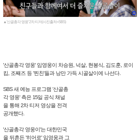
▲'산골총각 영웅' 2차 티저(사진출처=SBS)
'산골총각 영웅' 임영웅이 차승원, 넉살, 현봉식, 김도훈, 로이
킴, 조째즈 등 '찐친'들과 낭만 가득 시골살이에 나선다.
SBS 새 예능 프로그램 '산골총
각 영웅' 측은 15일 공식 채널
을 통해 2차 티저 영상을 전격
공개했다.
'산골총각 영웅이'는 대한민국
을 뒤흔든 '히어로' 임영웅과 그