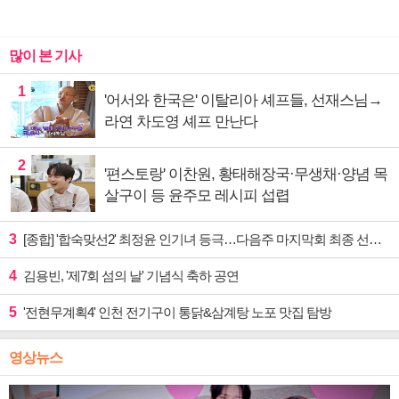
많이 본 기사
1
'어서와 한국은' 이탈리아 셰프들, 선재스님→
라연 차도영 셰프 만난다
2
'편스토랑' 이찬원, 황태해장국·무생채·양념 목
살구이 등 윤주모 레시피 섭렵
3
[종합] '합숙맞선2' 최정윤 인기녀 등극…다음주 마지막회 최종 선택 예고
4
김용빈, '제7회 섬의 날' 기념식 축하 공연
5
'전현무계획4' 인천 전기구이 통닭&삼계탕 노포 맛집 탐방
영상뉴스