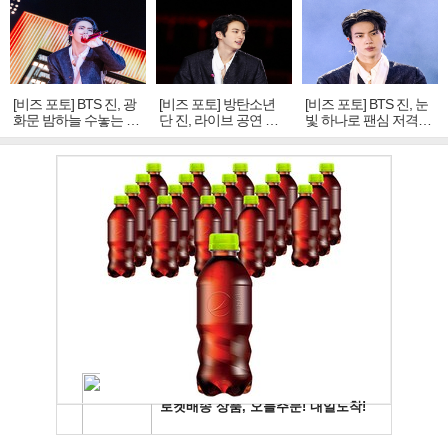
[비즈 포토] BTS 진, 광
[비즈 포토] 방탄소년
[비즈 포토] BTS 진, 눈
화문 밤하늘 수놓는 '비
단 진, 라이브 공연 중
빛 하나로 팬심 저격…
주얼 킹'의 열창
빛나는 독보적 아우라
독보적 카리스마