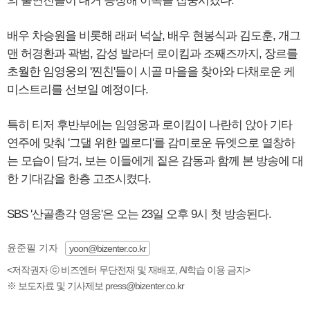
의 출연진들이 대거 등장해 이목을 집중시켰다.
배우 차승원을 비롯해 래퍼 넉살, 배우 현봉식과 김도훈, 개그
맨 허경환과 곽범, 감성 발라더 로이킴과 조째즈까지, 장르를
초월한 임영웅의 '찐친'들이 시골 마을을 찾아와 다채로운 케
미스트리를 선보일 예정이다.
특히 티저 후반부에는 임영웅과 로이킴이 나란히 앉아 기타
연주에 맞춰 '그댈 위한 멜로디'를 감미로운 듀엣으로 열창하
는 모습이 담겨, 보는 이들에게 짙은 감동과 함께 본 방송에 대
한 기대감을 한층 고조시켰다.
SBS '산골총각 영웅'은 오는 23일 오후 9시 첫 방송된다.
윤준필 기자
yoon@bizenter.co.kr
<저작권자 ⓒ 비즈엔터 무단전재 및 재배포, AI학습 이용 금지>
※ 보도자료 및 기사제보 press@bizenter.co.kr