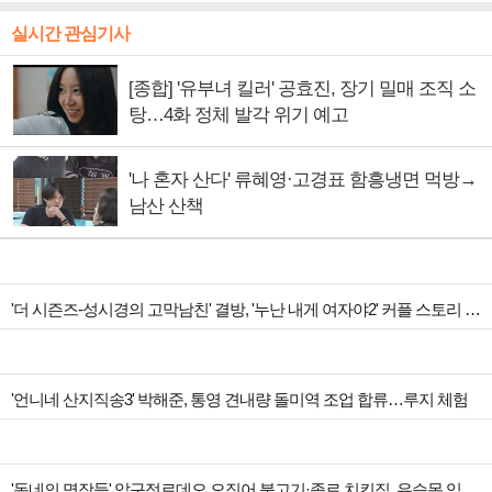
실시간 관심기사
[종합] '유부녀 킬러' 공효진, 장기 밀매 조직 소
탕…4화 정체 발각 위기 예고
'나 혼자 산다' 류혜영·고경표 함흥냉면 먹방→
남산 산책
'더 시즌즈-성시경의 고막남친' 결방, '누난 내게 여자야2' 커플 스토리 편성
'언니네 산지직송3' 박해준, 통영 견내량 돌미역 조업 합류…루지 체험
'동네의 명장들' 압구정로데오 오징어 불고기·종로 치킨집, 유승목 입맛 저격