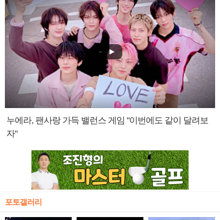
누에라, 팬사랑 가득 밸런스 게임 "이번에도 같이 달려보
자"
포토갤러리