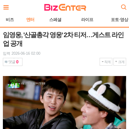
본
문
바
비즈
엔터
스페셜
라이프
포토·영상
로
가
기
임영웅, '산골총각 영웅' 2차 티저…게스트 라인
업 공개
입력 2026-06-16 02:00
0
댓글
작게
크게