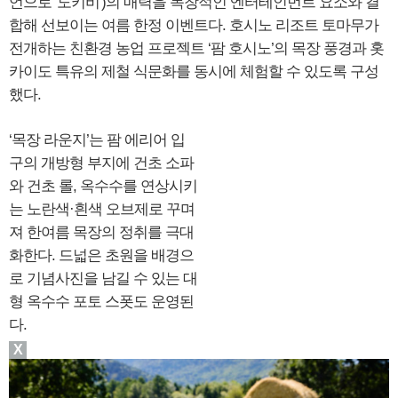
언으로 '도키비')의 매력을 독창적인 엔터테인먼트 요소와 결
합해 선보이는 여름 한정 이벤트다. 호시노 리조트 토마무가
전개하는 친환경 농업 프로젝트 ‘팜 호시노’의 목장 풍경과 홋
카이도 특유의 제철 식문화를 동시에 체험할 수 있도록 구성
했다.
‘목장 라운지’는 팜 에리어 입
구의 개방형 부지에 건초 소파
와 건초 롤, 옥수수를 연상시키
는 노란색·흰색 오브제로 꾸며
져 한여름 목장의 정취를 극대
화한다. 드넓은 초원을 배경으
로 기념사진을 남길 수 있는 대
형 옥수수 포토 스폿도 운영된
다.
X