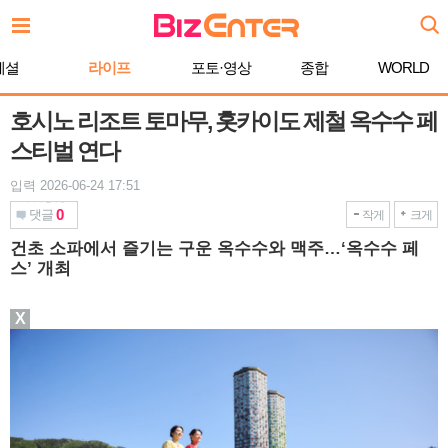
본
문
바
페셜
라이프
포토·영상
종합
WORLD
로
가
기
호시노 리조트 토마무, 홋카이도 제철 옥수수 페
스티벌 연다
입력 2026-06-24 17:51
0
댓글
작게
크게
건초 소파에서 즐기는 구운 옥수수와 맥주…‘옥수수 페
스’ 개최
X