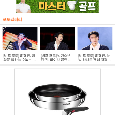
포토갤러리
[비즈 포토] BTS 진, 광
[비즈 포토] 방탄소년
[비즈 포토] BTS 진, 눈
화문 밤하늘 수놓는 '비
단 진, 라이브 공연 중
빛 하나로 팬심 저격…
주얼 킹'의 열창
빛나는 독보적 아우라
독보적 카리스마