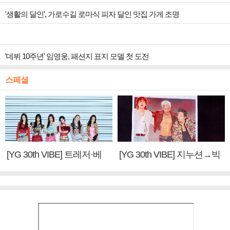
'생활의 달인', 가로수길 로마식 피자 달인 맛집 가게 조명
'데뷔 10주년' 임영웅, 패션지 표지 모델 첫 도전
스페셜
[YG 30th VIBE] 트레저·베
[YG 30th VIBE] 지누션→빅
이비몬스터, YG DNA 계승
뱅·투애니원·블랙핑크, YG
③
만의 문법②