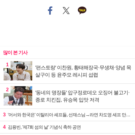
많이 본 기사
1
'편스토랑' 이찬원, 황태해장국·무생채·양념 목
살구이 등 윤주모 레시피 섭렵
2
'동네의 명장들' 압구정로데오 오징어 불고기·
종로 치킨집, 유승목 입맛 저격
3
'어서와 한국은' 이탈리아 셰프들, 선재스님→라연 차도영 셰프 만난다
4
김용빈, '제7회 섬의 날' 기념식 축하 공연