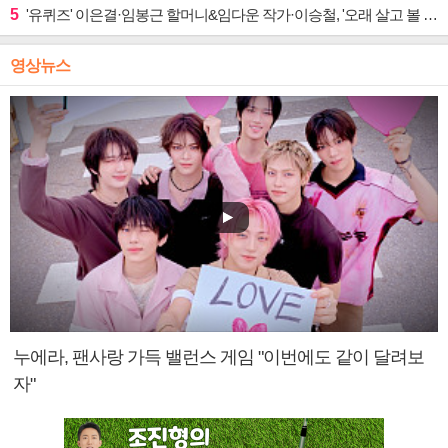
5
'유퀴즈' 이은결·임봉근 할머니&임다운 작가·이승철, '오래 살고 볼 일' 특집 출격
영상뉴스
누에라, 팬사랑 가득 밸런스 게임 "이번에도 같이 달려보
자"