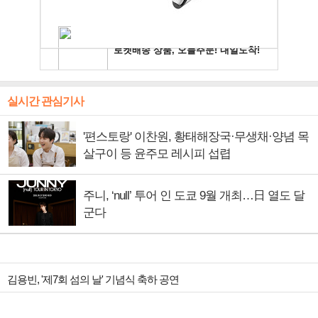
실시간 관심기사
'편스토랑' 이찬원, 황태해장국·무생채·양념 목
살구이 등 윤주모 레시피 섭렵
주니, ‘null’ 투어 인 도쿄 9월 개최…日 열도 달
군다
김용빈, '제7회 섬의 날' 기념식 축하 공연