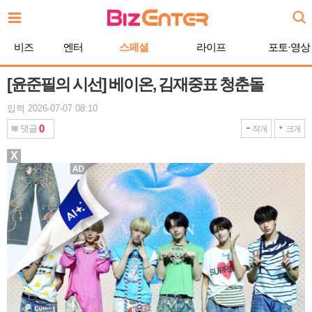
본
문
바
비즈
엔터
스페셜
라이프
포토·영상
로
가
기
[윤준필의 시선] 베이온, 김재중표 청춘돌
입력 2026-07-07 08:10
0
댓글
작게
크게
X