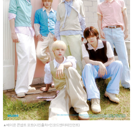
▲베이온 콘셉트 포토(사진출처=인코드엔터테인먼트)