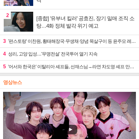
격
2
[종합] '유부녀 킬러' 공효진, 장기 밀매 조직 소
탕…4화 정체 발각 위기 예고
3
'편스토랑' 이찬원, 황태해장국·무생채·양념 목살구이 등 윤주모 레시피 섭렵
4
성리, 고양 입성…'무명전설' 전국투어 열기 지속
5
'어서와 한국은' 이탈리아 셰프들, 선재스님→라연 차도영 셰프 만난다
영상뉴스