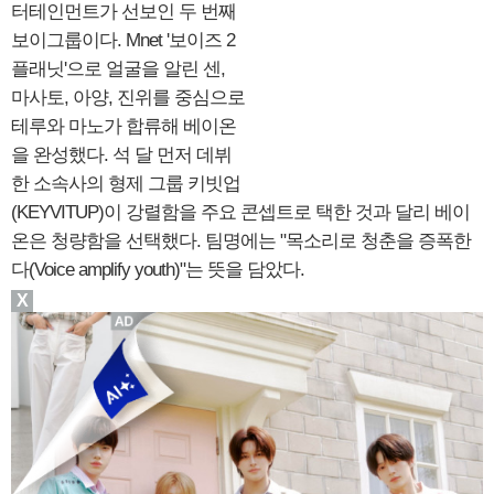
터테인먼트가 선보인 두 번째
보이그룹이다. Mnet '보이즈 2
플래닛'으로 얼굴을 알린 센,
마사토, 아양, 진위를 중심으로
테루와 마노가 합류해 베이온
을 완성했다. 석 달 먼저 데뷔
한 소속사의 형제 그룹 키빗업
(KEYVITUP)이 강렬함을 주요 콘셉트로 택한 것과 달리 베이
온은 청량함을 선택했다. 팀명에는 "목소리로 청춘을 증폭한
다(Voice amplify youth)"는 뜻을 담았다.
X