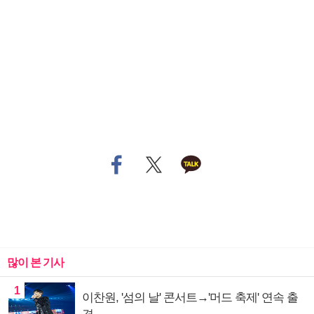
많이 본 기사
1
이찬원, '섬의 날' 콘서트→'머드 축제' 연속 출