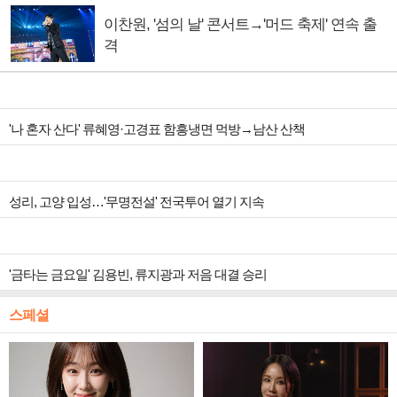
이찬원, '섬의 날' 콘서트→'머드 축제' 연속 출
격
'나 혼자 산다' 류혜영·고경표 함흥냉면 먹방→남산 산책
성리, 고양 입성…'무명전설' 전국투어 열기 지속
'금타는 금요일' 김용빈, 류지광과 저음 대결 승리
스페셜