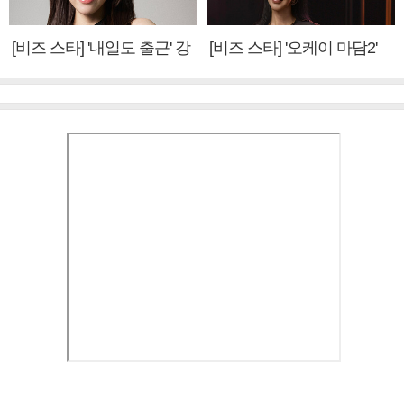
[비즈 스타] '내일도 출근' 강
[비즈 스타] '오케이 마담2'
미나 "아이오아이 불화설?
엄정화 "6년 만의 속편 제
사실 아냐"(인터뷰)
작, 하늘의 뜻"(인터뷰)