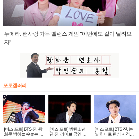
누에라, 팬사랑 가득 밸런스 게임 "이번에도 같이 달려보
자"
포토갤러리
[비즈 포토] BTS 진, 광
[비즈 포토] 방탄소년
[비즈 포토] BTS 진, 눈
화문 밤하늘 수놓는 '비
단 진, 라이브 공연 중
빛 하나로 팬심 저격…
주얼 킹'의 열창
빛나는 독보적 아우라
독보적 카리스마