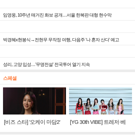
임영웅, 10주년 매거진 화보 공개…서울 한복판 대형 현수막
박경혜x현봉식→전현무 무작정 여행, 다음주 '나 혼자 산다' 예고
성리, 고양 입성…'무명전설' 전국투어 열기 지속
스페셜
[비즈 스타] '오케이 마담2'
[YG 30th VIBE] 트레저·베
엄정화 "6년 만의 속편 제
이비몬스터, YG DNA 계승