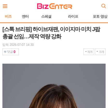
본
문
바
비즈
엔터
스페셜
라이프
포토·영상
로
가
기
[스톡 브리핑] 하이브재팬, 이이지마 미치 J팝
총괄 선임…제작 역량 강화
입력 2026-07-07 14:30
0
댓글
작게
크게