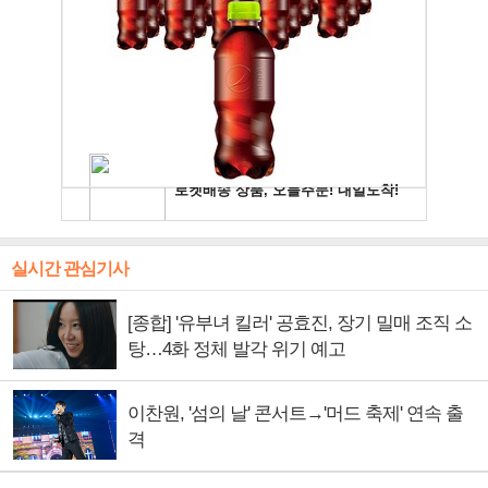
실시간 관심기사
[종합] '유부녀 킬러' 공효진, 장기 밀매 조직 소
탕…4화 정체 발각 위기 예고
이찬원, '섬의 날' 콘서트→'머드 축제' 연속 출
격