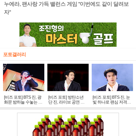
누에라, 팬사랑 가득 밸런스 게임 "이번에도 같이 달려보
자"
포토갤러리
[비즈 포토] BTS 진, 광
[비즈 포토] 방탄소년
[비즈 포토] BTS 진, 눈
화문 밤하늘 수놓는 '비
단 진, 라이브 공연 중
빛 하나로 팬심 저격…
주얼 킹'의 열창
빛나는 독보적 아우라
독보적 카리스마