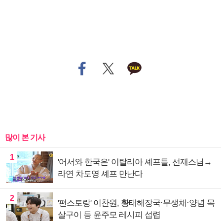
많이 본 기사
1
'어서와 한국은' 이탈리아 셰프들, 선재스님→
라연 차도영 셰프 만난다
2
'편스토랑' 이찬원, 황태해장국·무생채·양념 목
살구이 등 윤주모 레시피 섭렵