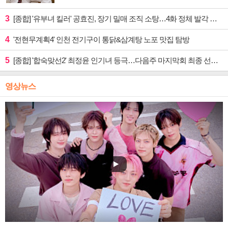
3
[종합] '유부녀 킬러' 공효진, 장기 밀매 조직 소탕…4화 정체 발각 위기 예고
4
'전현무계획4' 인천 전기구이 통닭&삼계탕 노포 맛집 탐방
5
[종합] '합숙맞선2' 최정윤 인기녀 등극…다음주 마지막회 최종 선택 예고
영상뉴스