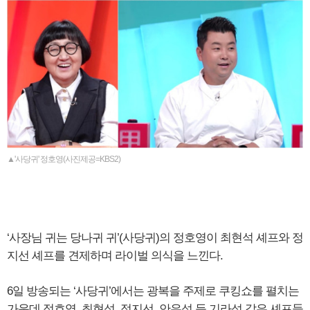
▲'사당귀' 정호영(사진제공=KBS2)
‘사장님 귀는 당나귀 귀’(사당귀)의 정호영이 최현석 셰프와 정
지선 셰프를 견제하며 라이벌 의식을 느낀다.
6일 방송되는 ‘사당귀’에서는 광복을 주제로 쿠킹쇼를 펼치는
가운데 정호영, 최현석, 정지선, 안유성 등 기라성 같은 셰프들