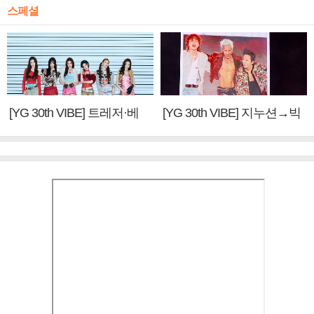
스페셜
[YG 30th VIBE] 트레저·베
[YG 30th VIBE] 지누션→빅
이비몬스터, YG DNA 계승
뱅·투애니원·블랙핑크, YG
③
만의 문법②