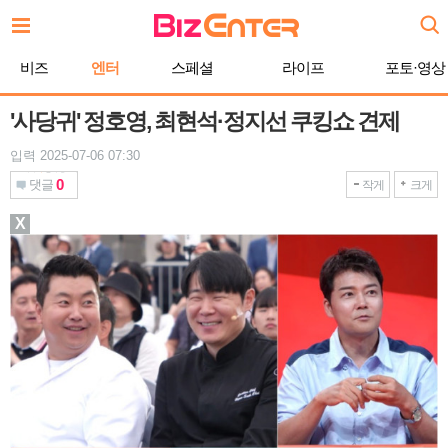
본
문
바
비즈
엔터
스페셜
라이프
포토·영상
로
가
기
'사당귀' 정호영, 최현석·정지선 쿠킹쇼 견제
입력 2025-07-06 07:30
0
댓글
작게
크게
X