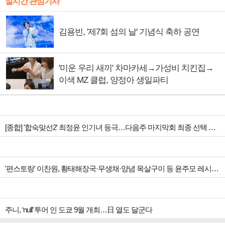
실시간 관심기사
김용빈, '제7회 섬의 날' 기념식 축하 공연
'미운 우리 새끼' 차마카세→가성비 치킨집→
이색 MZ 클럽, 양정아 생일파티
[종합] '합숙맞선2' 최정윤 인기녀 등극…다음주 마지막회 최종 선택 예고
'편스토랑' 이찬원, 황태해장국·무생채·양념 목살구이 등 윤주모 레시피 섭렵
주니, ‘null’ 투어 인 도쿄 9월 개최…日 열도 달군다