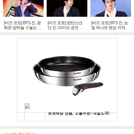
[비즈 포토] BTS 진, 광
[비즈 포토] 방탄소년
[비즈 포토] BTS 진, 눈
화문 밤하늘 수놓는 '비
단 진, 라이브 공연 중
빛 하나로 팬심 저격…
주얼 킹'의 열창
빛나는 독보적 아우라
독보적 카리스마