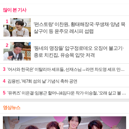
많이 본 기사
1
'편스토랑' 이찬원, 황태해장국·무생채·양념 목
살구이 등 윤주모 레시피 섭렵
2
'동네의 명장들' 압구정로데오 오징어 불고기·
종로 치킨집, 유승목 입맛 저격
3
'어서와 한국은' 이탈리아 셰프들, 선재스님→라연 차도영 셰프 만난다
4
김용빈, '제7회 섬의 날' 기념식 축하 공연
5
'유퀴즈' 이은결·임봉근 할머니&임다운 작가·이승철, '오래 살고 볼 일' 특집 출격
영상뉴스