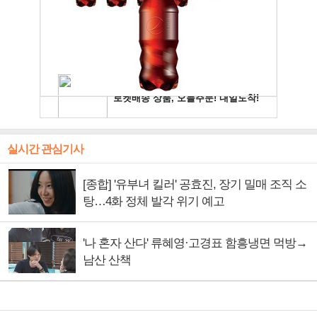
실시간 관심기사
[종합] '유부녀 킬러' 공효진, 장기 밀매 조직 소
탕…4화 정체 발각 위기 예고
'나 혼자 산다' 류혜영·고경표 함흥냉면 먹방→
남산 산책