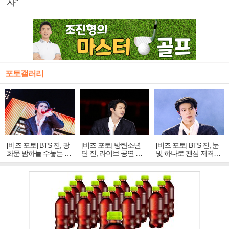
자"
포토갤러리
[비즈 포토] BTS 진, 광
[비즈 포토] 방탄소년
[비즈 포토] BTS 진, 눈
화문 밤하늘 수놓는 '비
단 진, 라이브 공연 중
빛 하나로 팬심 저격…
주얼 킹'의 열창
빛나는 독보적 아우라
독보적 카리스마