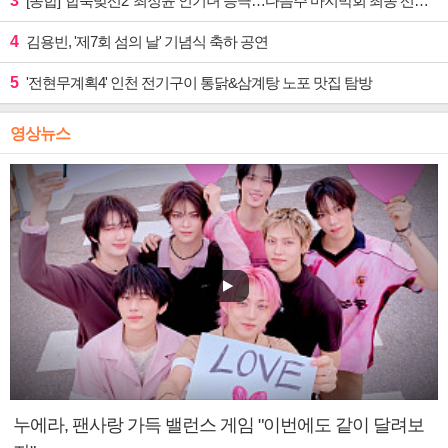
3
[종합] '합숙맞선2' 최정윤 인기녀 등극…다음주 마지막회 최종 선택 예고
4
김용빈, '제7회 섬의 날' 기념식 축하 공연
5
'전현무계획4' 인천 전기구이 통닭&삼계탕 노포 맛집 탐방
영상뉴스
누에라, 팬사랑 가득 밸런스 게임 "이번에도 같이 달려보