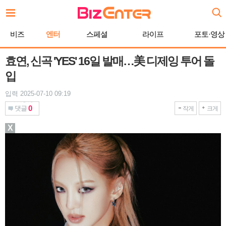
본
문
바
비즈
엔터
스페셜
라이프
포토·영상
로
가
기
효연, 신곡 'YES' 16일 발매…美 디제잉 투어 돌
입
입력 2025-07-10 09:19
0
댓글
작게
크게
X