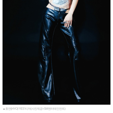
▲효연(HYO) 'YES' 티저(사진제공=SM엔터테인먼트)