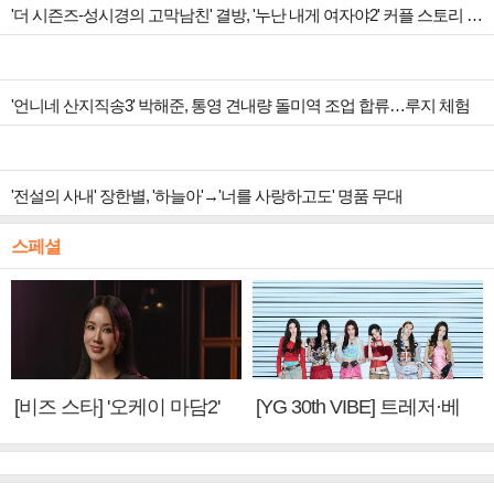
'더 시즌즈-성시경의 고막남친' 결방, '누난 내게 여자야2' 커플 스토리 편성
'언니네 산지직송3' 박해준, 통영 견내량 돌미역 조업 합류…루지 체험
'전설의 사내' 장한별, '하늘아'→'너를 사랑하고도' 명품 무대
스페셜
[비즈 스타] '오케이 마담2'
[YG 30th VIBE] 트레저·베
엄정화 "6년 만의 속편 제
이비몬스터, YG DNA 계승
작, 하늘의 뜻"(인터뷰)
③