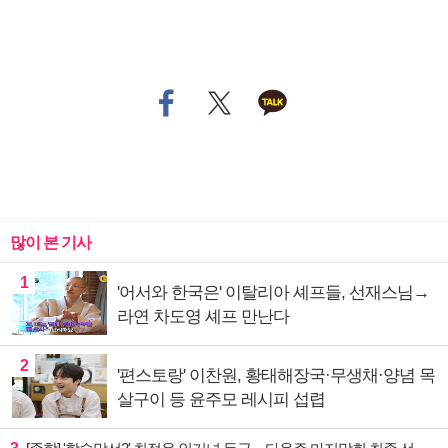
많이 본 기사
1
'어서와 한국은' 이탈리아 셰프들, 선재스님→
라연 차도영 셰프 만난다
2
'편스토랑' 이찬원, 황태해장국·무생채·양념 목
살구이 등 윤주모 레시피 섭렵