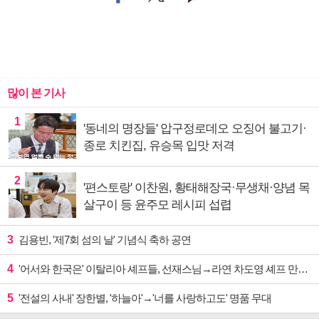
많이 본 기사
1
'동네의 명장들' 압구정로데오 오징어 불고기·
종로 치킨집, 유승목 입맛 저격
2
'편스토랑' 이찬원, 황태해장국·무생채·양념 목
살구이 등 윤주모 레시피 섭렵
3
김용빈, '제7회 섬의 날' 기념식 축하 공연
4
'어서와 한국은' 이탈리아 셰프들, 선재스님→라연 차도영 셰프 만난다
5
'전설의 사내' 장한별, '하늘아'→'너를 사랑하고도' 명품 무대