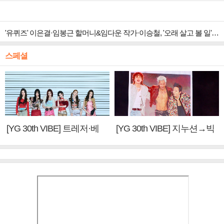
'유퀴즈' 이은결·임봉근 할머니&임다운 작가·이승철, '오래 살고 볼 일' 특집 출격
스페셜
[YG 30th VIBE] 트레저·베
[YG 30th VIBE] 지누션→빅
이비몬스터, YG DNA 계승
뱅·투애니원·블랙핑크, YG
③
만의 문법②