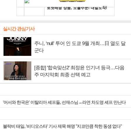
실시간 관심기사
주니, ‘null’ 투어 인 도쿄 9월 개최…日 열도 달
군다
[종합] '합숙맞선2' 최정윤 인기녀 등극…다음
주 마지막회 최종 선택 예고
'어서와 한국은' 이탈리아 셰프들, 선재스님→라연 차도영 셰프 만난다
블락비 태일, '비디오스타' 기사 제목 해명 "지코만큼 착한 동생 없다"