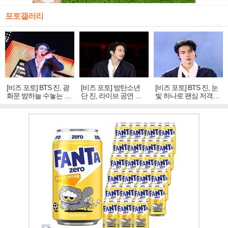
포토갤러리
[비즈 포토] BTS 진, 광
[비즈 포토] 방탄소년
[비즈 포토] BTS 진, 눈
화문 밤하늘 수놓는 '비
단 진, 라이브 공연 중
빛 하나로 팬심 저격…
주얼 킹'의 열창
빛나는 독보적 아우라
독보적 카리스마