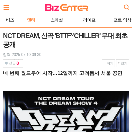
본
문
바
비즈
엔터
스페셜
라이프
포토·영상
로
가
기
NCT DREAM, 신곡 'BTTF'·'CHILLER' 무대 최초
공개
입력 2025-07-10 09:30
0
댓글
작게
크게
네 번째 월드투어 시작…12일까지 고척돔서 서울 공연