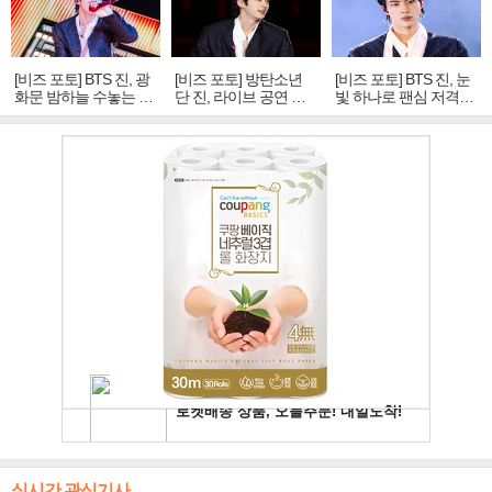
[비즈 포토] BTS 진, 광
[비즈 포토] 방탄소년
[비즈 포토] BTS 진, 눈
화문 밤하늘 수놓는 '비
단 진, 라이브 공연 중
빛 하나로 팬심 저격…
주얼 킹'의 열창
빛나는 독보적 아우라
독보적 카리스마
실시간 관심기사