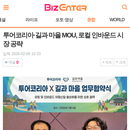
본
문
바
페셜
라이프
포토·영상
종합
WORLD
로
가
기
투어코리아·길과 마을 MOU, 로컬 인바운드 시
장 공략
입력 2026-02-09 10:33
0
댓글
작게
크게