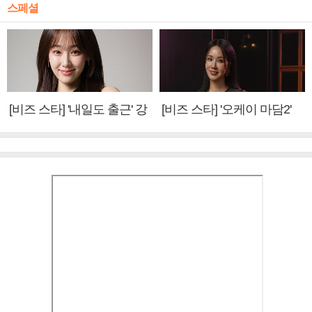
스페셜
[비즈 스타] '내일도 출근' 강
[비즈 스타] '오케이 마담2'
미나 "아이오아이 불화설?
엄정화 "6년 만의 속편 제
사실 아냐"(인터뷰)
작, 하늘의 뜻"(인터뷰)