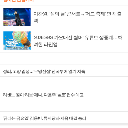
이찬원, '섬의 날' 콘서트→'머드 축제' 연속 출
격
'2026 SBS 가요대전 썸머' 유튜브 생중계…화
려한 라인업
성리, 고양 입성…'무명전설' 전국투어 열기 지속
리센느 원이·리브·제나, 다음주 '놀토' 접수 예고
'금타는 금요일' 김용빈, 류지광과 저음 대결 승리