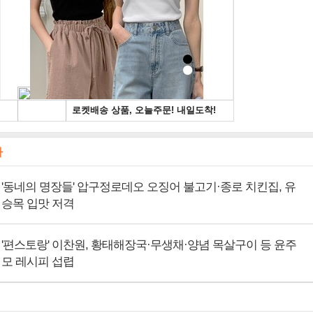
사
'동네의 명장들' 압구정로데오 오징어 불고기·종로 치킨집, 유
승목 입맛 저격
'편스토랑' 이찬원, 황태해장국·무생채·양념 목살구이 등 윤주
모 레시피 섭렵