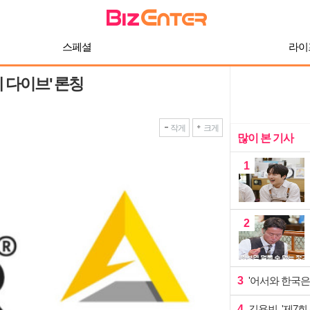
스페셜
라이
 다이브' 론칭
작게
크게
많이 본 기사
1
2
3
'어서와 한국은
4
김용빈, '제7회