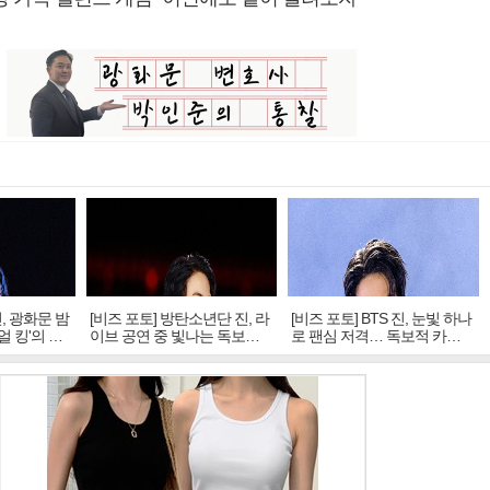
진, 광화문 밤
[비즈 포토] 방탄소년단 진, 라
[비즈 포토] BTS 진, 눈빛 하나
얼 킹'의 열
이브 공연 중 빛나는 독보적
로 팬심 저격… 독보적 카리
아우라
스마