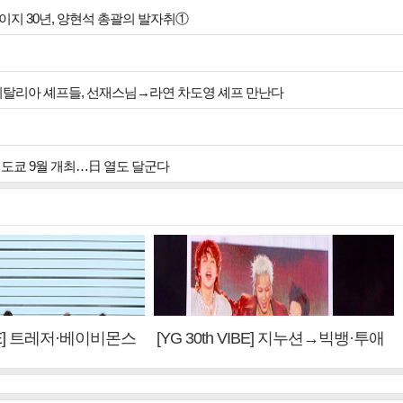
E] 와이지 30년, 양현석 총괄의 발자취①
 이탈리아 셰프들, 선재스님→라연 차도영 셰프 만난다
투어 인 도쿄 9월 개최…日 열도 달군다
VIBE] 트레저·베이비몬스
[YG 30th VIBE] 지누션→빅뱅·투애
 계승③
니원·블랙핑크, YG만의 문법②