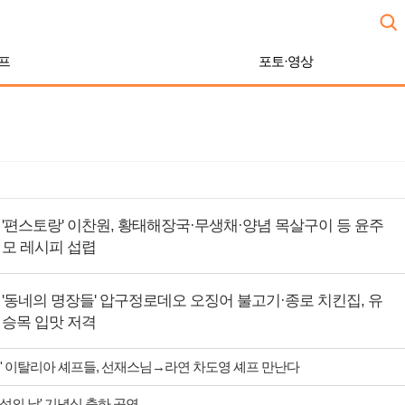
프
포토·영상
'편스토랑' 이찬원, 황태해장국·무생채·양념 목살구이 등 윤주
모 레시피 섭렵
'동네의 명장들' 압구정로데오 오징어 불고기·종로 치킨집, 유
승목 입맛 저격
' 이탈리아 셰프들, 선재스님→라연 차도영 셰프 만난다
 섬의 날' 기념식 축하 공연