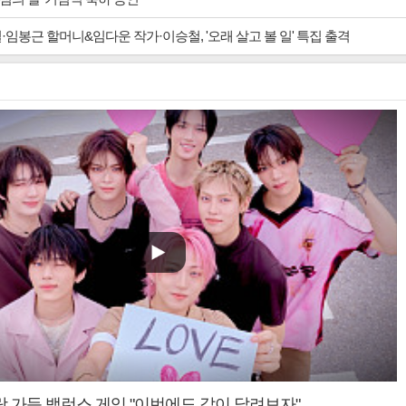
·임봉근 할머니&임다운 작가·이승철, '오래 살고 볼 일' 특집 출격
랑 가득 밸런스 게임 "이번에도 같이 달려보자"