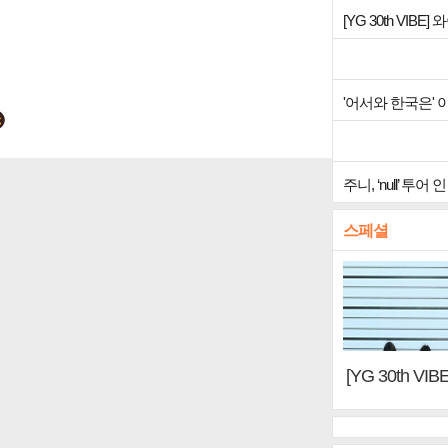
[YG 30th VIB
'어서와 한국은'
주니, ‘null’ 
스페셜
[YG 30th 
터, YG DNA