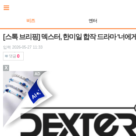
본
문
바
비즈
엔터
로
가
기
[스톡 브리핑] 덱스터, 한미일 합작 드라마 '너에게
입력 2026-05-27 11:33
0
댓글
X