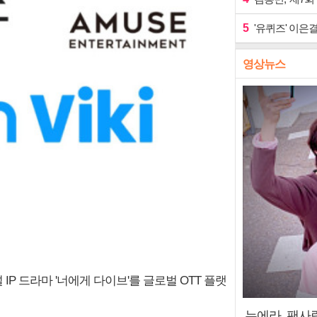
5
'유퀴즈' 이은결
영상뉴스
IP 드라마 '너에게 다이브'를 글로벌 OTT 플랫
누에라, 팬사