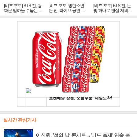
[비즈 포토] BTS 진, 광
[비즈 포토] 방탄소년
[비즈 포토] BTS 진, 눈
화문 밤하늘 수놓는 '비
단 진, 라이브 공연 중
빛 하나로 팬심 저격…
주얼 킹'의 열창
빛나는 독보적 아우라
독보적 카리스마
실시간 관심기사
이찬원, '섬의 날' 콘서트→'머드 축제' 연속 출