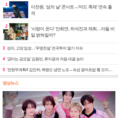
1
이찬원, '섬의 날' 콘서트→'머드 축제' 연속 출
격
2
‘사랑이 온다’ 안희연, 하석진과 재회…아들 비
밀 밝혀질까?
3
성리, 고양 입성…'무명전설' 전국투어 열기 지속
4
'금타는 금요일' 김용빈, 류지광과 저음 대결 승리
5
'전현무계획4' 김민하, 백령도 냉면 노포→숙성 광어초밥·통 도미찜 맛집 탐방
영상뉴스