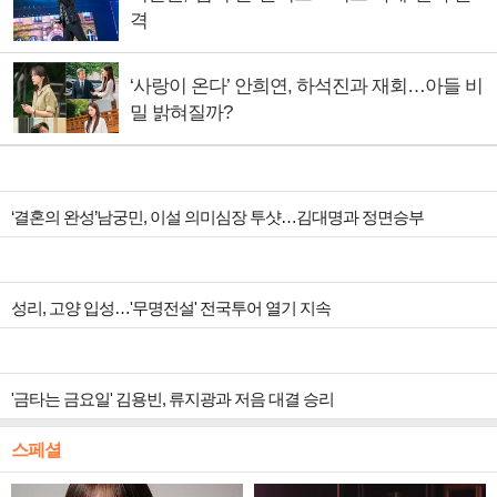
격
‘사랑이 온다’ 안희연, 하석진과 재회…아들 비
밀 밝혀질까?
‘결혼의 완성’남궁민, 이설 의미심장 투샷…김대명과 정면승부
성리, 고양 입성…'무명전설' 전국투어 열기 지속
'금타는 금요일' 김용빈, 류지광과 저음 대결 승리
스페셜