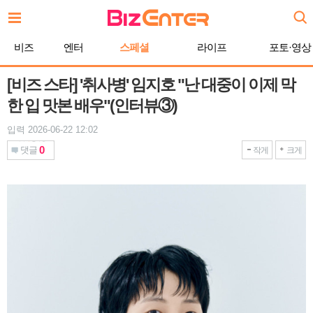
본
문
바
비즈
엔터
스페셜
라이프
포토·영상
로
가
기
[비즈 스타] '취사병' 임지호 "난 대중이 이제 막
한 입 맛본 배우"(인터뷰③)
입력 2026-06-22 12:02
0
댓글
작게
크게