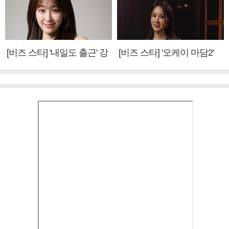
[비즈 스타] '내일도 출근' 강
[비즈 스타] '오케이 마담2'
미나 "아이오아이 불화설?
엄정화 "6년 만의 속편 제
사실 아냐"(인터뷰)
작, 하늘의 뜻"(인터뷰)