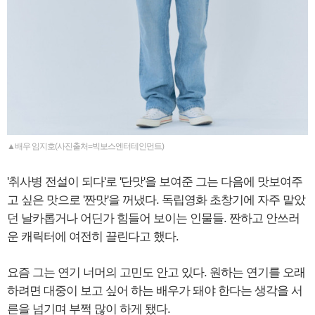
▲배우 임지호(사진출처=빅보스엔터테인먼트)
'취사병 전설이 되다'로 '단맛'을 보여준 그는 다음에 맛보여주
고 싶은 맛으로 '짠맛'을 꺼냈다. 독립영화 초창기에 자주 맡았
던 날카롭거나 어딘가 힘들어 보이는 인물들. 짠하고 안쓰러
운 캐릭터에 여전히 끌린다고 했다.
요즘 그는 연기 너머의 고민도 안고 있다. 원하는 연기를 오래
하려면 대중이 보고 싶어 하는 배우가 돼야 한다는 생각을 서
른을 넘기며 부쩍 많이 하게 됐다.