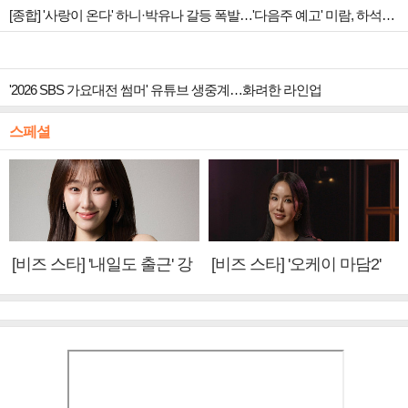
[종합] '사랑이 온다' 하니·박유나 갈등 폭발…'다음주 예고' 미람, 하석진 아들 의심
'2026 SBS 가요대전 썸머' 유튜브 생중계…화려한 라인업
스페셜
[비즈 스타] '내일도 출근' 강
[비즈 스타] '오케이 마담2'
미나 "아이오아이 불화설?
엄정화 "6년 만의 속편 제
사실 아냐"(인터뷰)
작, 하늘의 뜻"(인터뷰)