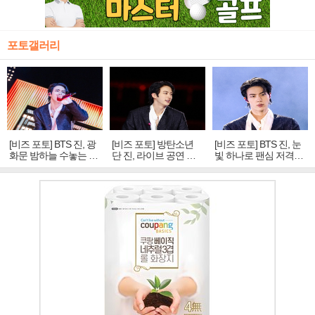
포토갤러리
[비즈 포토] BTS 진, 광
[비즈 포토] 방탄소년
[비즈 포토] BTS 진, 눈
화문 밤하늘 수놓는 '비
단 진, 라이브 공연 중
빛 하나로 팬심 저격…
주얼 킹'의 열창
빛나는 독보적 아우라
독보적 카리스마