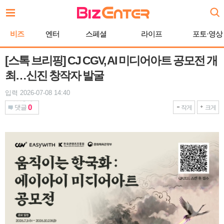
본
문
바
비즈
엔터
스페셜
라이프
포토·영상
로
가
기
[스톡 브리핑] CJ CGV, AI 미디어아트 공모전 개
최…신진 창작자 발굴
입력 2026-07-08 14:40
0
댓글
작게
크게