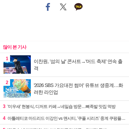
많이 본 기사
1
이찬원, '섬의 날' 콘서트→'머드 축제' 연속 출
격
2
'2026 SBS 가요대전 썸머' 유튜브 생중계…화
려한 라인업
3
'미우새' 현봉식, 디저트 카페→네일숍 방문…뼈족발 맛집 먹방
4
아틀레티코 마드리드 이강인 vs 맨시티, '쿠플 시리즈' 중계 쿠팡플레이