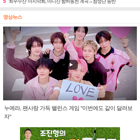
5
'최우수산' 마지막회, 마니산 함허동천 계곡→참성단 등반
영상뉴스
누에라, 팬사랑 가득 밸런스 게임 "이번에도 같이 달려보
자"