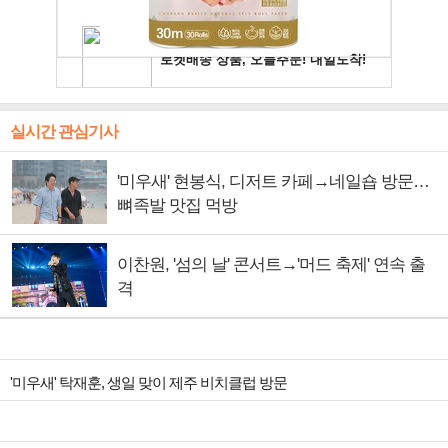
실시간 관심기사
'미우새' 현봉식, 디저트 카페→네일숍 방문…
뼈족발 맛집 먹방
이찬원, '섬의 날' 콘서트→'머드 축제' 연속 출
격
'미우새' 탁재훈, 생일 맞이 제주 비치클럽 방문