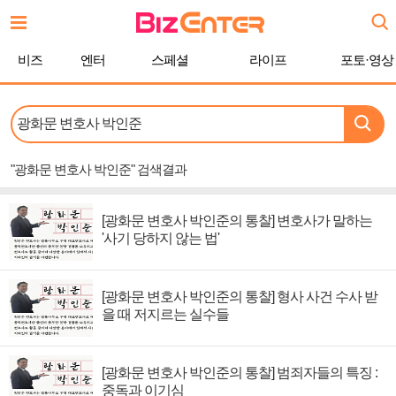
본
문
바
비즈
엔터
스페셜
라이프
포토·영상
로
가
기
"광화문 변호사 박인준"
검색결과
[광화문 변호사 박인준의 통찰] 변호사가 말하는
'사기 당하지 않는 법'
[광화문 변호사 박인준의 통찰] 형사 사건 수사 받
을 때 저지르는 실수들
[광화문 변호사 박인준의 통찰] 범죄자들의 특징 :
중독과 이기심