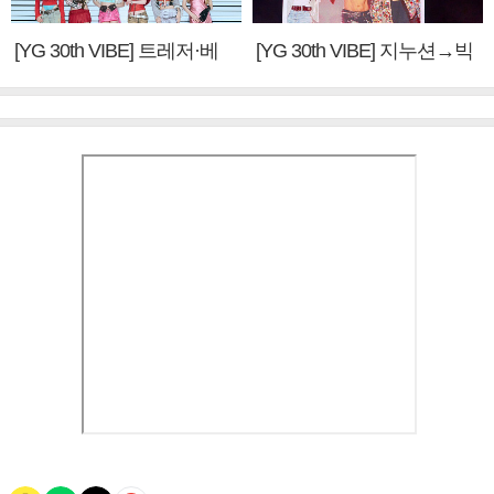
[YG 30th VIBE] 트레저·베
[YG 30th VIBE] 지누션→빅
이비몬스터, YG DNA 계승
뱅·투애니원·블랙핑크, YG
③
만의 문법②