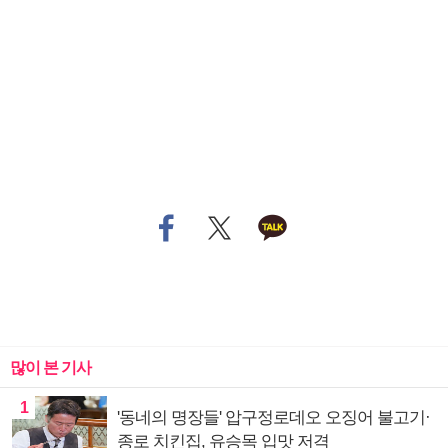
많이 본 기사
1
'동네의 명장들' 압구정로데오 오징어 불고기·
종로 치킨집, 유승목 입맛 저격