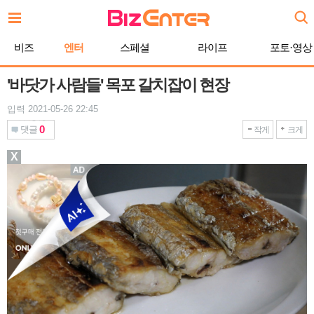
본
문
바
비즈
엔터
스페셜
라이프
포토·영상
로
가
기
'바닷가 사람들' 목포 갈치잡이 현장
입력 2021-05-26 22:45
0
댓글
작게
크게
X