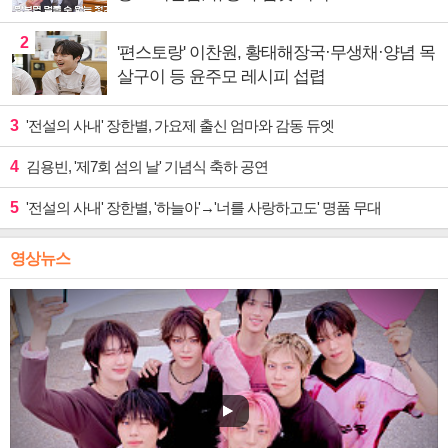
2
'편스토랑' 이찬원, 황태해장국·무생채·양념 목
살구이 등 윤주모 레시피 섭렵
3
'전설의 사내' 장한별, 가요제 출신 엄마와 감동 듀엣
4
김용빈, '제7회 섬의 날' 기념식 축하 공연
5
'전설의 사내' 장한별, '하늘아'→'너를 사랑하고도' 명품 무대
영상뉴스