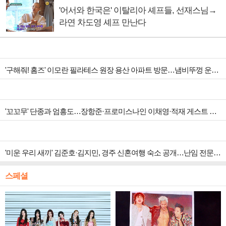
'어서와 한국은' 이탈리아 셰프들, 선재스님→
라연 차도영 셰프 만난다
'구해줘! 홈즈' 이모란 필라테스 원장 용산 아파트 방문…냄비뚜껑 운동법 소개
'꼬꼬무' 단종과 엄흥도…장항준·프로미스나인 이채영·적재 게스트 출연
'미운 우리 새끼' 김준호·김지민, 경주 신혼여행 숙소 공개…난임 전문 한의원 방문
스페셜