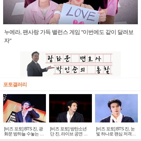
누에라, 팬사랑 가득 밸런스 게임 "이번에도 같이 달려보
자"
포토갤러리
[비즈 포토] BTS 진, 광
[비즈 포토] 방탄소년
[비즈 포토] BTS 진, 눈
화문 밤하늘 수놓는 '비
단 진, 라이브 공연 중
빛 하나로 팬심 저격…
주얼 킹'의 열창
빛나는 독보적 아우라
독보적 카리스마