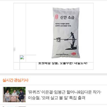
실시간 관심기사
'유퀴즈' 이은결·임봉근 할머니&임다운 작가·
이승철, '오래 살고 볼 일' 특집 출격