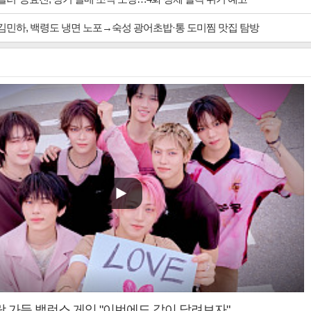
 김민하, 백령도 냉면 노포→숙성 광어초밥·통 도미찜 맛집 탐방
랑 가득 밸런스 게임 "이번에도 같이 달려보자"