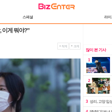
스페셜
라이
 이게 뭐야?”
작게
크게
많이 본 기사
1
2
3
성리, 고양 입
4
[종합] '유부녀