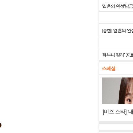
‘결혼의 완성’남
[종합] ‘결혼의 
‘유부녀 킬러’ 공
스페셜
[비즈 스타] '
이오아이 불화
뷰)