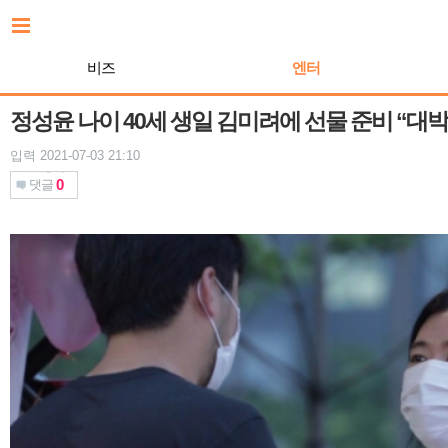
본
문
바
비즈
엔터
로
가
기
정성윤 나이 40세 생일 김미려에 선물 준비 “대박,
입력 2021-07-03 21:10
0
댓글