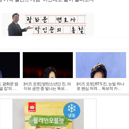
진, 광화문 밤
[비즈 포토] 방탄소년단 진, 라
[비즈 포토] BTS 진, 눈빛 하나
얼 킹'의 열
이브 공연 중 빛나는 독보적
로 팬심 저격… 독보적 카리
아우라
스마