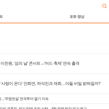
프
포토·영상
이찬원, '섬의 날' 콘서트→'머드 축제' 연속 출격
‘사랑이 온다’ 안희연, 하석진과 재회…아들 비밀 밝혀질까?
성…'무명전설' 전국투어 열기 지속
 킬러' 공효진, 장기 밀매 조직 소탕…4화 정체 발각 위기 예고