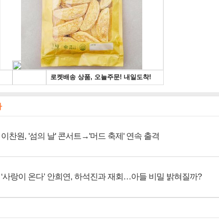
사
이찬원, '섬의 날' 콘서트→'머드 축제' 연속 출격
‘사랑이 온다’ 안희연, 하석진과 재회…아들 비밀 밝혀질까?