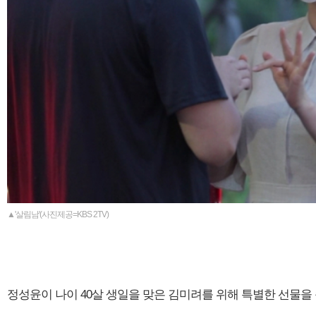
▲'살림남'(사진제공=KBS 2TV)
정성윤이 나이 40살 생일을 맞은 김미려를 위해 특별한 선물을