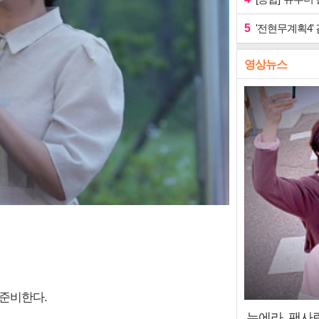
5
'전현무계획4'
영상뉴스
 준비한다.
누에라, 팬사