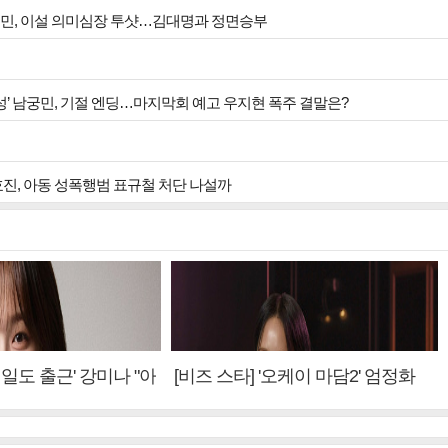
궁민, 이설 의미심장 투샷…김대명과 정면승부
완성’ 남궁민, 기절 엔딩…마지막회 예고 우지현 폭주 결말은?
효진, 아동 성폭행범 표규철 처단 나설까
내일도 출근' 강미나 "아
[비즈 스타] '오케이 마담2' 엄정화
설? 사실 아냐"(인터
"6년 만의 속편 제작, 하늘의 뜻"(인
터뷰)