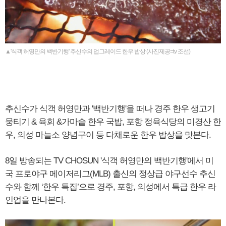
▲'식객 허영만의 백반기행' 추신수의 업그레이드 한우 밥상 (사진제공=tv 조선)
추신수가 식객 허영만과 '백반기행'을 떠나 경주 한우 생고기
뭉티기 & 육회 &가마솥 한우 국밥, 포항 정육식당의 미경산 한
우, 의성 마늘소 양념구이 등 다채로운 한우 밥상을 맛본다.
8일 방송되는 TV CHOSUN '식객 허영만의 백반기행'에서 미
국 프로야구 메이저리그(MLB) 출신의 정상급 야구선수 추신
수와 함께 ‘한우 특집’으로 경주, 포항, 의성에서 특급 한우 라
인업을 만나본다.