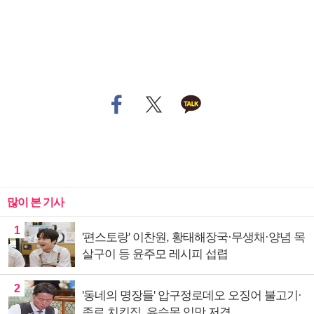
많이 본 기사
1
'편스토랑' 이찬원, 황태해장국·무생채·양념 목
살구이 등 윤주모 레시피 섭렵
2
'동네의 명장들' 압구정로데오 오징어 불고기·
종로 치킨집, 유승목 입맛 저격