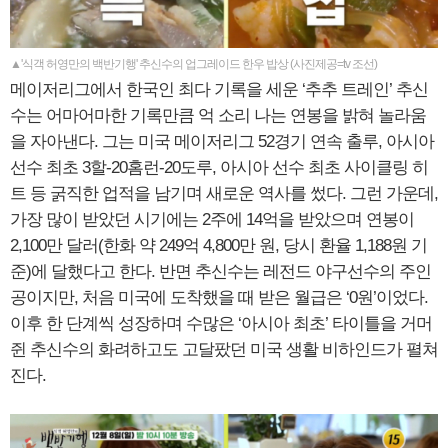
▲'식객 허영만의 백반기행' 추신수의 업그레이드 한우 밥상 (사진제공=tv 조선)
메이저리그에서 한국인 최다 기록을 세운 ‘추추 트레인’ 추신
수는 어마어마한 기록만큼 억 소리 나는 연봉을 밝혀 놀라움
을 자아낸다. 그는 미국 메이저리그 52경기 연속 출루, 아시아
선수 최초 3할-20홈런-20도루, 아시아 선수 최초 사이클링 히
트 등 굵직한 업적을 남기며 새로운 역사를 썼다. 그런 가운데,
가장 많이 받았던 시기에는 2주에 14억을 받았으며 연봉이
2,100만 달러(한화 약 249억 4,800만 원, 당시 환율 1,188원 기
준)에 달했다고 한다. 반면 추신수는 레전드 야구선수의 주인
공이지만, 처음 미국에 도착했을 때 받은 월급은 ‘0원’이었다.
이후 한 단계씩 성장하며 수많은 ‘아시아 최초’ 타이틀을 거머
쥔 추신수의 화려하고도 고달팠던 미국 생활 비하인드가 펼쳐
진다.