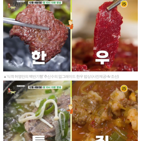
▲'식객 허영만의 백반기행' 추신수의 업그레이드 한우 밥상 (사진제공=tv 조선)