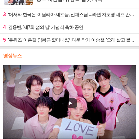
3
'어서와 한국은' 이탈리아 셰프들, 선재스님→라연 차도영 셰프 만난다
4
김용빈, '제7회 섬의 날' 기념식 축하 공연
5
'유퀴즈' 이은결·임봉근 할머니&임다운 작가·이승철, '오래 살고 볼 일' 특집 출격
영상뉴스