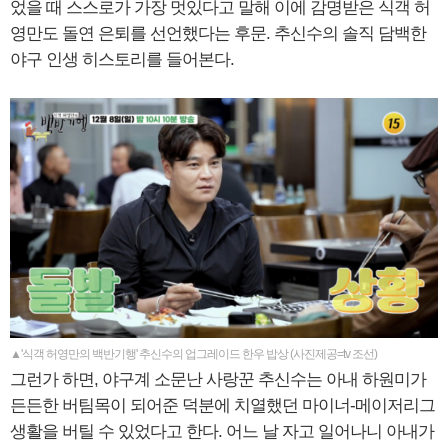
었을 때 스스로가 가장 멋있다고 말해 이에 감명받은 식객 허
영만도 돌연 은퇴를 선언했다는 후문. 추신수의 솔직 담백한
야구 인생 히스토리를 들어본다.
▲'식객 허영만의 백반기행' 추신수의 업그레이드 한우 밥상 (사진제공=tv 조선)
그런가 하면, 야구계 소문난 사랑꾼 추신수는 아내 하원미가
든든한 버팀목이 되어준 덕분에 치열했던 마이너-메이저리그
생활을 버틸 수 있었다고 한다. 어느 날 자고 일어나니 아내가