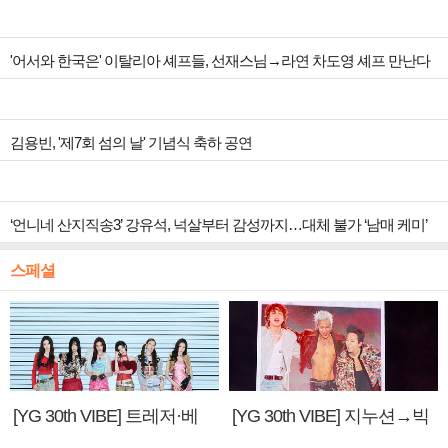
'어서와 한국은' 이탈리아 셰프들, 선재스님→라연 차도영 셰프 만난다
김용빈, '제7회 섬의 날' 기념식 축하 공연
‘언니네 산지직송3’ 강유석, 넉살부터 감성까지…대체 불가 ‘남매 케미’
스페셜
[YG 30th VIBE] 트레저·베
[YG 30th VIBE] 지누션→빅
이비몬스터, YG DNA 계승
뱅·투애니원·블랙핑크, YG