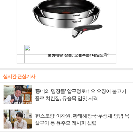
실시간 관심기사
'동네의 명장들' 압구정로데오 오징어 불고기·
종로 치킨집, 유승목 입맛 저격
'편스토랑' 이찬원, 황태해장국·무생채·양념 목
살구이 등 윤주모 레시피 섭렵