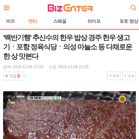
본
문
바
비즈
엔터
스페셜
라이프
포토·영상
로
가
기
'백반기행' 추신수의 한우 밥상 경주 한우 생고
기ㆍ포항 정육식당ㆍ의성 마늘소 등 다채로운
한 상 맛본다
입력 2024-12-08 22:00 수정 2024-12-08 22:55
0
댓글
작게
크게