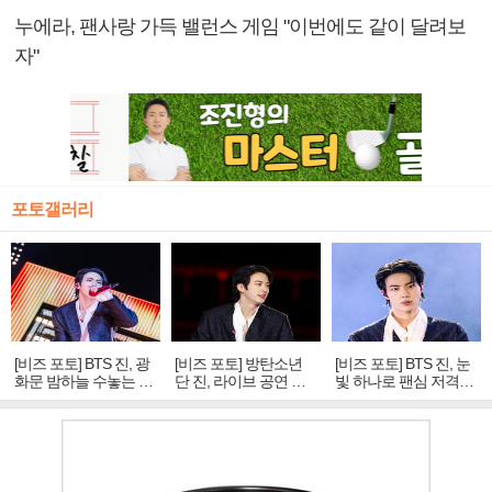
누에라, 팬사랑 가득 밸런스 게임 "이번에도 같이 달려보
자"
포토갤러리
[비즈 포토] BTS 진, 광
[비즈 포토] 방탄소년
[비즈 포토] BTS 진, 눈
화문 밤하늘 수놓는 '비
단 진, 라이브 공연 중
빛 하나로 팬심 저격…
주얼 킹'의 열창
빛나는 독보적 아우라
독보적 카리스마