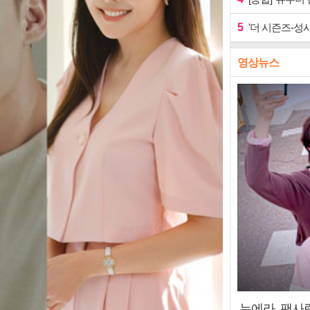
5
'더 시즌즈-성시
영상뉴스
누에라, 팬사