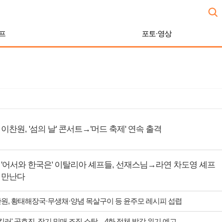
프
포토·영상
이찬원, '섬의 날' 콘서트→'머드 축제' 연속 출격
'어서와 한국은' 이탈리아 셰프들, 선재스님→라연 차도영 셰프
만난다
찬원, 황태해장국·무생채·양념 목살구이 등 윤주모 레시피 섭렵
 킬러' 공효진, 장기 밀매 조직 소탕…4화 정체 발각 위기 예고