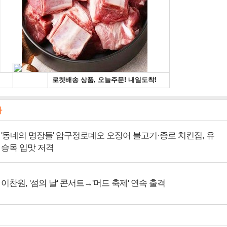
사
'동네의 명장들' 압구정로데오 오징어 불고기·종로 치킨집, 유
승목 입맛 저격
이찬원, '섬의 날' 콘서트→'머드 축제' 연속 출격