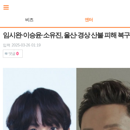
본
문
바
비즈
엔터
로
가
기
임시완·이승윤·소유진, 울산·경상 산불 피해 복구
입력 2025-03-26 01:19
0
댓글