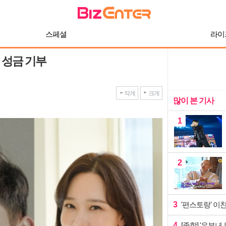
스페셜
라이
 성금 기부
작게
크게
많이 본 기사
1
2
3
'편스토랑' 이
4
[종합] '유부녀