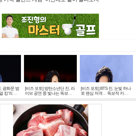
진, 광화문 밤
[비즈 포토] 방탄소년단 진, 라
[비즈 포토] BTS 진, 눈빛 하나
얼 킹'의 열
이브 공연 중 빛나는 독보적
로 팬심 저격… 독보적 카리
아우라
스마