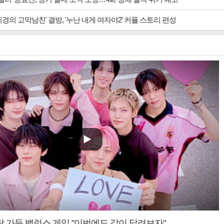
경의 고막남친' 결방, '누난 내게 여자야2' 커플 스토리 편성
랑 가득 밸런스 게임 "이번에도 같이 달려보자"