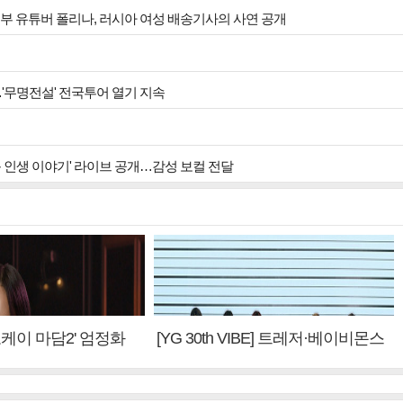
부부 유튜버 폴리나, 러시아 여성 배송기사의 사연 공개
…'무명전설' 전국투어 열기 지속
운 인생 이야기' 라이브 공개…감성 보컬 전달
'오케이 마담2' 엄정화
[YG 30th VIBE] 트레저·베이비몬스
편 제작, 하늘의 뜻"(인
터, YG DNA 계승③