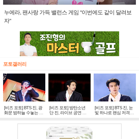
누에라, 팬사랑 가득 밸런스 게임 "이번에도 같이 달려보
자"
포토갤러리
[비즈 포토] BTS 진, 광
[비즈 포토] 방탄소년
[비즈 포토] BTS 진, 눈
화문 밤하늘 수놓는 '비
단 진, 라이브 공연 중
빛 하나로 팬심 저격…
주얼 킹'의 열창
빛나는 독보적 아우라
독보적 카리스마