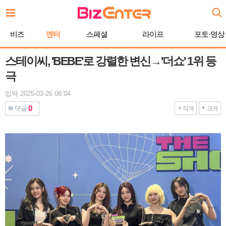
본
문
바
비즈
엔터
스페셜
라이프
포토·영상
로
가
기
스테이씨, 'BEBE'로 강렬한 변신→'더쇼' 1위 등
극
입력 2025-03-26 08:04
0
댓글
작게
크게