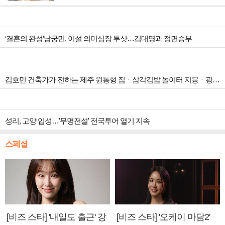
‘결혼의 완성’남궁민, 이설 의미심장 투샷…김대명과 정면승부
김호민 건축가가 전하는 제주 원통형 집ㆍ삼각김밥 놀이터 지붕ㆍ광주 ‘백소헌’ 등 하나뿐인 지붕(건축탐구 집)
성리, 고양 입성…'무명전설' 전국투어 열기 지속
스페셜
[비즈 스타] '내일도 출근' 강
[비즈 스타] '오케이 마담2'