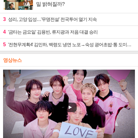
밀 밝혀질까?
3
성리, 고양 입성…'무명전설' 전국투어 열기 지속
4
'금타는 금요일' 김용빈, 류지광과 저음 대결 승리
5
'전현무계획4' 김민하, 백령도 냉면 노포→숙성 광어초밥·통 도미찜 맛집 탐방
영상뉴스