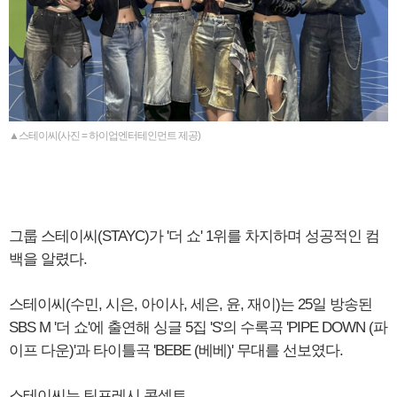
▲스테이씨(사진 = 하이업엔터테인먼트 제공)
그룹 스테이씨(STAYC)가 '더 쇼' 1위를 차지하며 성공적인 컴
백을 알렸다.
스테이씨(수민, 시은, 아이사, 세은, 윤, 재이)는 25일 방송된
SBS M '더 쇼'에 출연해 싱글 5집 'S'의 수록곡 'PIPE DOWN (파
이프 다운)'과 타이틀곡 'BEBE (베베)' 무대를 선보였다.​
스테이씨는 틴프레시 콘셉트