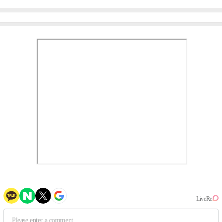
미나 "아이오아이 불화설?
엄정화 "6년 만의 속편 제
사실 아냐"(인터뷰)
작, 하늘의 뜻"(인터뷰)