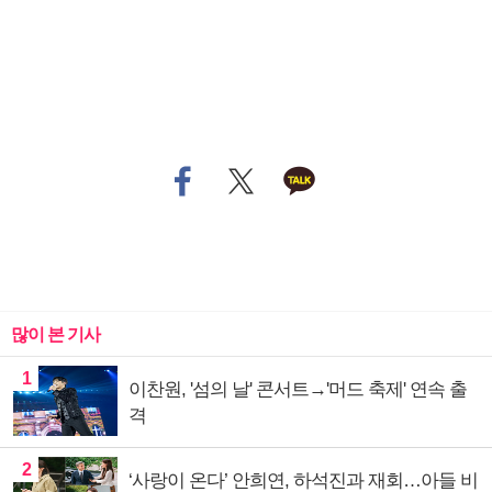
많이 본 기사
1
이찬원, '섬의 날' 콘서트→'머드 축제' 연속 출
격
2
‘사랑이 온다’ 안희연, 하석진과 재회…아들 비