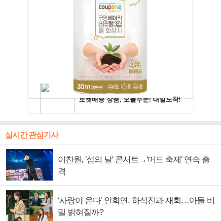
실시간 관심기사
이찬원, '섬의 날' 콘서트→'머드 축제' 연속 출
격
‘사랑이 온다’ 안희연, 하석진과 재회…아들 비
밀 밝혀질까?