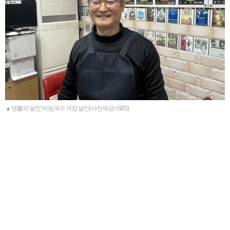
▲'생활의 달인' 비빔국수 거장 달인(사진제공=SBS)