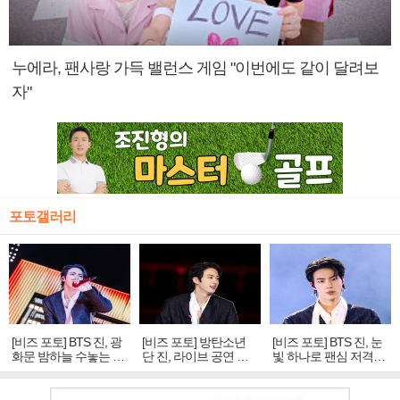
누에라, 팬사랑 가득 밸런스 게임 "이번에도 같이 달려보
자"
포토갤러리
[비즈 포토] BTS 진, 광
[비즈 포토] 방탄소년
[비즈 포토] BTS 진, 눈
화문 밤하늘 수놓는 '비
단 진, 라이브 공연 중
빛 하나로 팬심 저격…
주얼 킹'의 열창
빛나는 독보적 아우라
독보적 카리스마