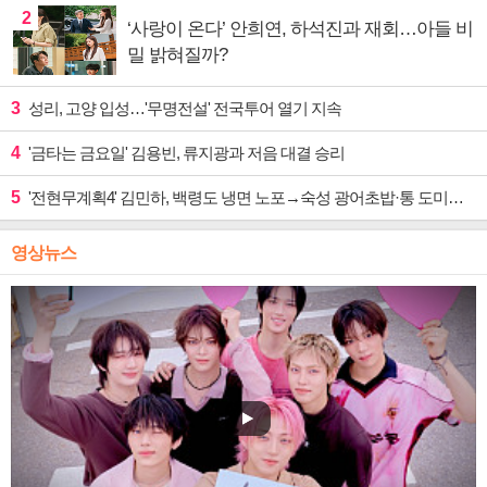
2
‘사랑이 온다’ 안희연, 하석진과 재회…아들 비
밀 밝혀질까?
3
성리, 고양 입성…'무명전설' 전국투어 열기 지속
4
'금타는 금요일' 김용빈, 류지광과 저음 대결 승리
5
'전현무계획4' 김민하, 백령도 냉면 노포→숙성 광어초밥·통 도미찜 맛집 탐방
영상뉴스