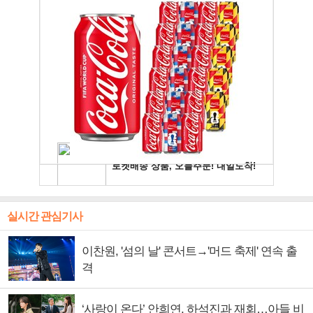
실시간 관심기사
이찬원, '섬의 날' 콘서트→'머드 축제' 연속 출
격
‘사랑이 온다’ 안희연, 하석진과 재회…아들 비