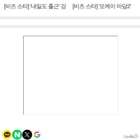
[비즈 스타] '내일도 출근' 강
[비즈 스타] '오케이 마담2'
미나 "아이오아이 불화설?
엄정화 "6년 만의 속편 제
사실 아냐"(인터뷰)
작, 하늘의 뜻"(인터뷰)