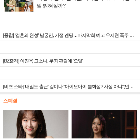
밀 밝혀질까?
[종합] ‘결혼의 완성’ 남궁민, 기절 엔딩…마지막회 예고 우지현 폭주 결말은?
[BZ출격] 이진욱 고소녀, 무죄 판결에 '오열'
[비즈 스타] '내일도 출근' 강미나 "아이오아이 불화설? 사실 아냐"(인터뷰)
스페셜