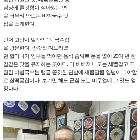
념장에 쫄깃함이 살아있는 면
을 버무려 만드는 비빔국수 맛
집을 소개한다.
먼저 고양시 일산의 'ㅎ' 국수집
을 방문한다. 종갓집 며느리였
던 할머니가 인부들 먹이던 음식 솜씨로 문을 열어 20여 년 한
결같은 맛을 유지하는 곳이다. 다 비벼져 나오는 새빨갛고 푸
짐한 비빔국수는 탱글 쫄깃한 면발에 새콤달콤 양념이 그야말
로 찰떡궁합이다. 보기만 해도 군침 도는 비주얼에 그 맛도 엄
청나다.