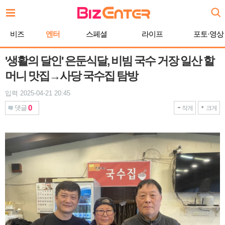
본
문
바
비즈
엔터
스페셜
라이프
포토·영상
로
가
기
'생활의 달인' 은둔식달, 비빔 국수 거장 일산 할
머니 맛집→사당 국수집 탐방
입력 2025-04-21 20:45
0
댓글
작게
크게