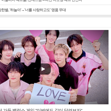
장한별, '하늘아'→'너를 사랑하고도' 명품 무대
랑 가득 밸런스 게임 "이번에도 같이 달려보자"