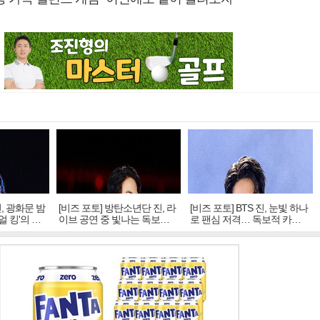
진, 광화문 밤
[비즈 포토] 방탄소년단 진, 라
[비즈 포토] BTS 진, 눈빛 하나
얼 킹'의 열
이브 공연 중 빛나는 독보적
로 팬심 저격… 독보적 카리
아우라
스마