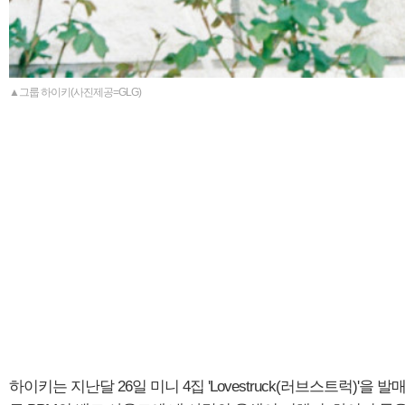
▲그룹 하이키(사진제공=GLG)
하이키는 지난달 26일 미니 4집 'Lovestruck(러브스트럭)'을