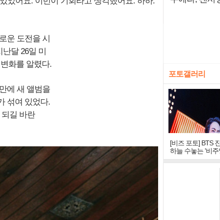
있었어요. 이번이 기회라고 생각했어요. 하하."
새로운 도전을 시
지난달 26일 미
의 변화를 알렸다.
포토갤러리
만에 새 앨범을
 섞여 있었다.
 되길 바란
[비즈 포토] BTS 
하늘 수놓는 '비주
창