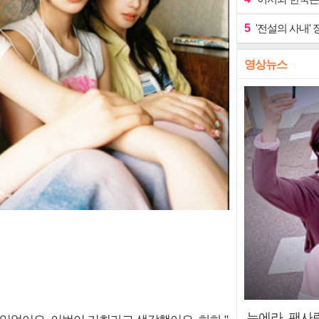
5
'전설의 사내' 
영상뉴스
누에라, 팬사