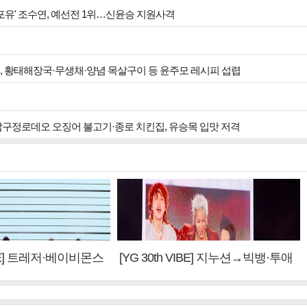
 포유' 조수연, 예선전 1위…신윤승 지원사격
원, 황태해장국·무생채·양념 목살구이 등 윤주모 레시피 섭렵
 압구정로데오 오징어 불고기·종로 치킨집, 유승목 입맛 저격
VIBE] 트레저·베이비몬스
[YG 30th VIBE] 지누션→빅뱅·투애
 계승③
니원·블랙핑크, YG만의 문법②