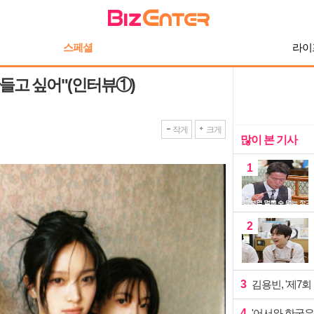
스페셜
라이
 만들고 싶어"(인터뷰①)
작게
크게
많이 본 기사
1
2
3
김용빈, '제7회
4
'어서와 한국은