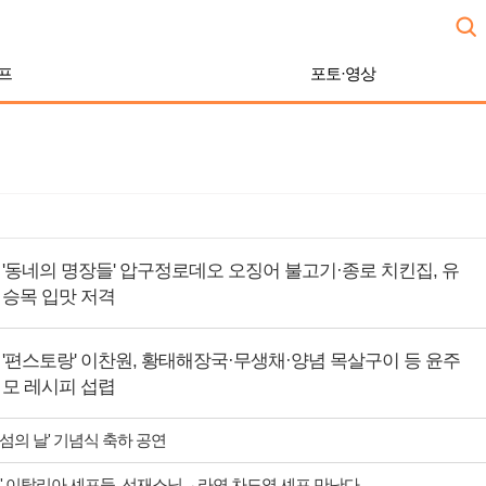
프
포토·영상
'동네의 명장들' 압구정로데오 오징어 불고기·종로 치킨집, 유
승목 입맛 저격
'편스토랑' 이찬원, 황태해장국·무생채·양념 목살구이 등 윤주
모 레시피 섭렵
 섬의 날' 기념식 축하 공연
' 이탈리아 셰프들, 선재스님→라연 차도영 셰프 만난다