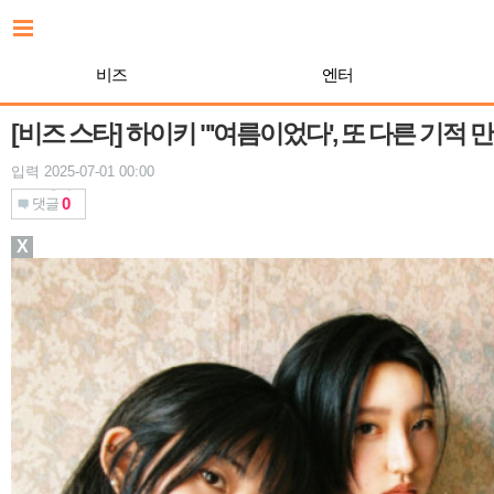
본
문
바
비즈
엔터
로
가
기
[비즈 스타] 하이키 "'여름이었다', 또 다른 기적
입력 2025-07-01 00:00
0
댓글
X