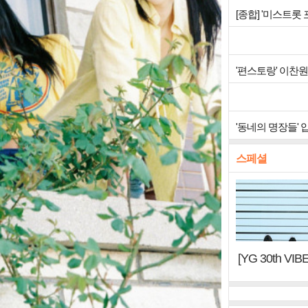
[종합] '미스트롯
'편스토랑' 이찬
'동네의 명장들'
스페셜
[YG 30th 
터, YG DNA