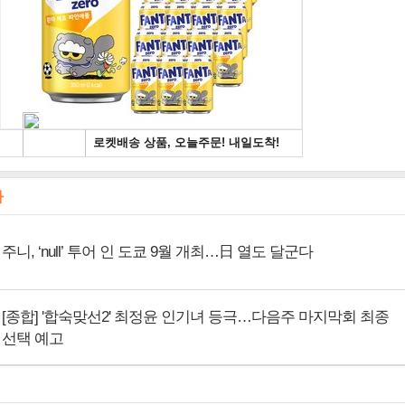
사
주니, ‘null’ 투어 인 도쿄 9월 개최…日 열도 달군다
[종합] '합숙맞선2' 최정윤 인기녀 등극…다음주 마지막회 최종
선택 예고