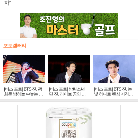
자"
포토갤러리
[비즈 포토] BTS 진, 광
[비즈 포토] 방탄소년
[비즈 포토] BTS 진, 눈
화문 밤하늘 수놓는 '비
단 진, 라이브 공연 중
빛 하나로 팬심 저격…
주얼 킹'의 열창
빛나는 독보적 아우라
독보적 카리스마