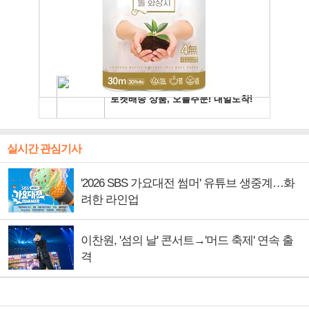
실시간 관심기사
'2026 SBS 가요대전 썸머' 유튜브 생중계…화
려한 라인업
이찬원, '섬의 날' 콘서트→'머드 축제' 연속 출
격