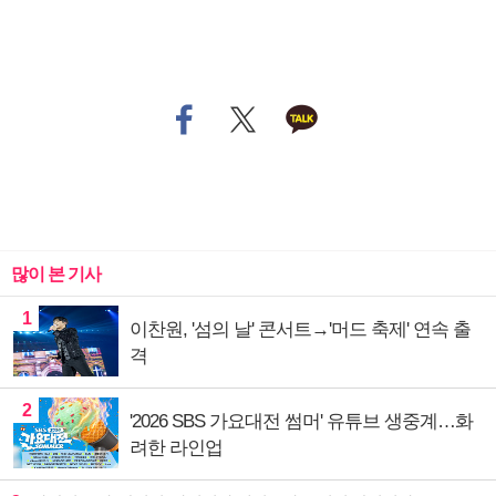
많이 본 기사
1
이찬원, '섬의 날' 콘서트→'머드 축제' 연속 출
격
2
'2026 SBS 가요대전 썸머' 유튜브 생중계…화
려한 라인업