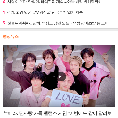
3
‘사랑이 온다’ 안희연, 하석진과 재회…아들 비밀 밝혀질까?
4
성리, 고양 입성…'무명전설' 전국투어 열기 지속
5
'전현무계획4' 김민하, 백령도 냉면 노포→숙성 광어초밥·통 도미찜 맛집 탐방
영상뉴스
누에라, 팬사랑 가득 밸런스 게임 "이번에도 같이 달려보