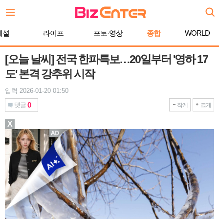
본
문
바
페셜
라이프
포토·영상
종합
WORLD
로
가
기
[오늘 날씨] 전국 한파특보…20일부터 '영하 17
도' 본격 강추위 시작
입력 2026-01-20 01:50
0
댓글
작게
크게
X