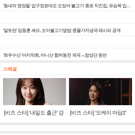
'동네의 명장들' 압구정로데오 오징어 불고기·종로 치킨집, 유승목 입맛 저격
'알토란' 임동훈 셰프, 오이불고기덮밥·콩물가지냉국 레시피 공개
'최우수산' 마지막회, 마니산 함허동천 계곡→참성단 등반
스페셜
[비즈 스타] '내일도 출근' 강
[비즈 스타] '오케이 마담2'
미나 "아이오아이 불화설?
엄정화 "6년 만의 속편 제
사실 아냐"(인터뷰)
작, 하늘의 뜻"(인터뷰)