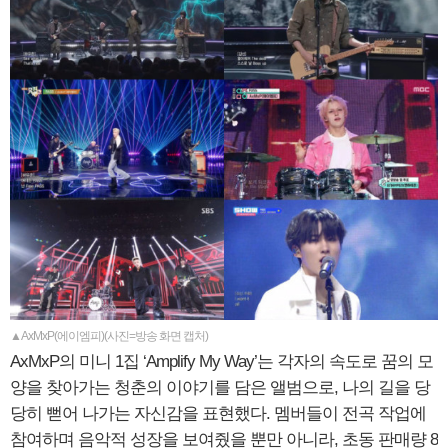
▲AxMxP(에이엠피)(사진=방송 화면 캡처)
AxMxP의 미니 1집 ‘Amplify My Way’는 각자의 속도로 꿈의 모
양을 찾아가는 청춘의 이야기를 담은 앨범으로, 나의 길을 당
당히 뻗어 나가는 자신감을 표현했다. 멤버들이 전곡 작업에
참여하며 음악적 성장을 보여줬을 뿐만 아니라, 초동 판매량 8