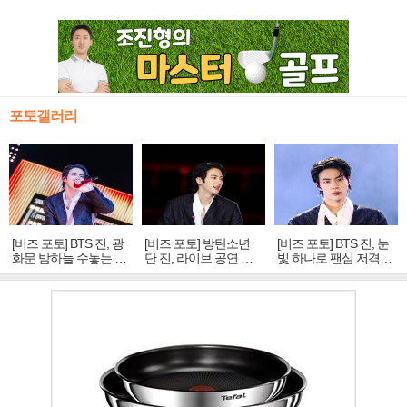
포토갤러리
[비즈 포토] BTS 진, 광
[비즈 포토] 방탄소년
[비즈 포토] BTS 진, 눈
화문 밤하늘 수놓는 '비
단 진, 라이브 공연 중
빛 하나로 팬심 저격…
주얼 킹'의 열창
빛나는 독보적 아우라
독보적 카리스마