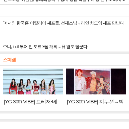
'어서와 한국은' 이탈리아 셰프들, 선재스님→라연 차도영 셰프 만난다
주니, ‘null’ 투어 인 도쿄 9월 개최…日 열도 달군다
스페셜
[YG 30th VIBE] 트레저·베
[YG 30th VIBE] 지누션→빅
이비몬스터, YG DNA 계승
뱅·투애니원·블랙핑크, YG
③
만의 문법②