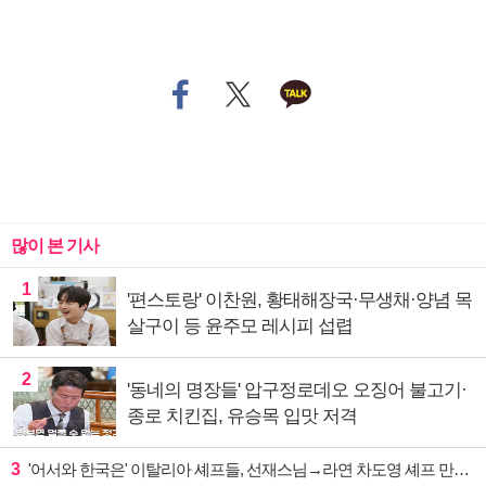
많이 본 기사
1
'편스토랑' 이찬원, 황태해장국·무생채·양념 목
살구이 등 윤주모 레시피 섭렵
2
'동네의 명장들' 압구정로데오 오징어 불고기·
종로 치킨집, 유승목 입맛 저격
3
'어서와 한국은' 이탈리아 셰프들, 선재스님→라연 차도영 셰프 만난다