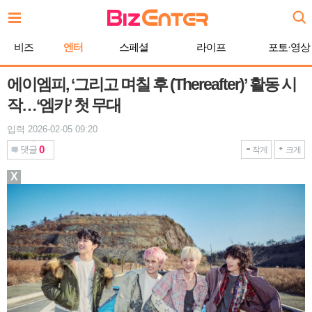
본
문
바
비즈
엔터
스페셜
라이프
포토·영상
로
가
기
에이엠피, ‘그리고 며칠 후 (Thereafter)’ 활동 시
작…‘엠카’ 첫 무대
입력 2026-02-05 09:20
0
댓글
작게
크게
X