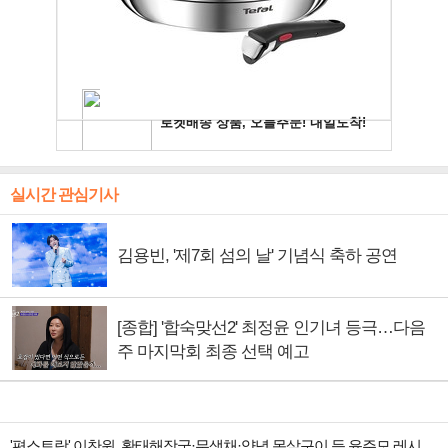
실시간 관심기사
김용빈, '제7회 섬의 날' 기념식 축하 공연
[종합] '합숙맞선2' 최정윤 인기녀 등극…다음
주 마지막회 최종 선택 예고
'편스토랑' 이찬원, 황태해장국·무생채·양념 목살구이 등 윤주모 레시피 섭렵