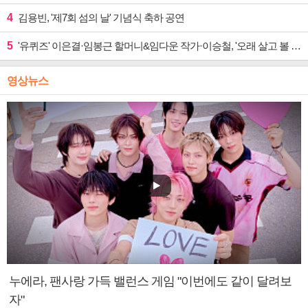
4
김용빈, '제7회 섬의 날' 기념식 축하 공연
5
'유퀴즈' 이은결·임봉근 할머니&임다운 작가·이승철, '오래 살고 볼 일' 특집 출격
영상뉴스
누에라, 팬사랑 가득 밸런스 게임 "이번에도 같이 달려보
자"