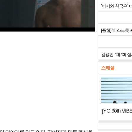
'어서와 한국은'
[종합] '미스트롯
김용빈, '제7회 
스페셜
[YG 30th 
터, YG DNA