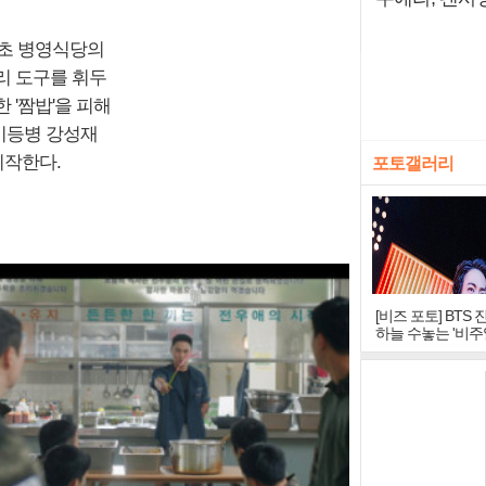
소초 병영식당의
리 도구를 휘두
 '짬밥'을 피해
 이등병 강성재
시작한다.
포토갤러리
[비즈 포토] BTS 
하늘 수놓는 '비주
창