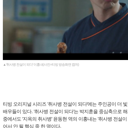
▲'취사병 전설이 되다' 이홍내(사진=티빙 방송화면 캡처)
티빙 오리지널 시리즈 '취사병 전설이 되다'에는 주인공이 더 빛날
배우들이 있다. '취사병 전설이 되다'는 박지훈을 중심축으로 
중에서도 '지옥의 취사병' 윤동현 역의 이홍내는 '취사병 전설이
어서 안 될 핵심 중 한 명이다.