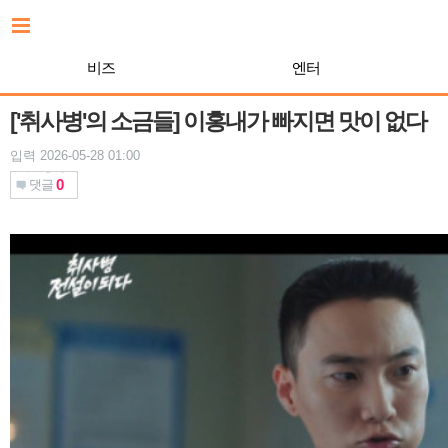
본
문
바
비즈
엔터
로
가
기
['취사병'의 소금들] 이홍내가 빠지면 맛이 없다
입력 2026-05-28 01:00
0
댓글