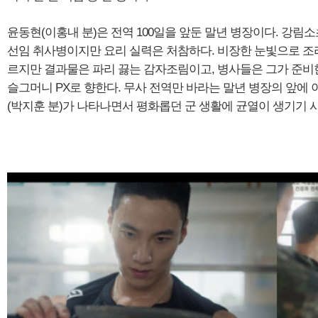
윤동현(이홍내 분)은 전역 100일을 앞둔 말년 병장이다. 강림
선임 취사병이지만 요리 실력은 처참하다. 비장한 눈빛으로 조
르지만 결과물은 파리 끓는 감자조림이고, 병사들은 그가 준비한
슬그머니 PX로 향한다. 무사 전역만 바라는 말년 병장의 앞에
(박지훈 분)가 나타나면서 평화롭던 군 생활에 균열이 생기기 