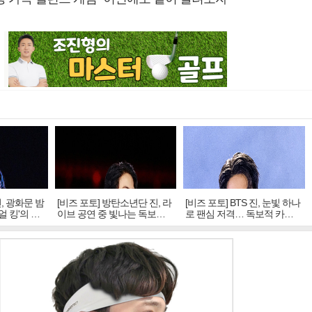
진, 광화문 밤
[비즈 포토] 방탄소년단 진, 라
[비즈 포토] BTS 진, 눈빛 하나
얼 킹'의 열
이브 공연 중 빛나는 독보적
로 팬심 저격… 독보적 카리
아우라
스마