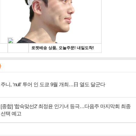
사
주니, ‘null’ 투어 인 도쿄 9월 개최…日 열도 달군다
[종합] '합숙맞선2' 최정윤 인기녀 등극…다음주 마지막회 최종
선택 예고