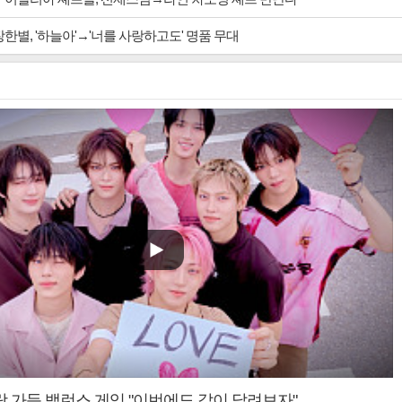
장한별, '하늘아'→'너를 사랑하고도' 명품 무대
랑 가득 밸런스 게임 "이번에도 같이 달려보자"