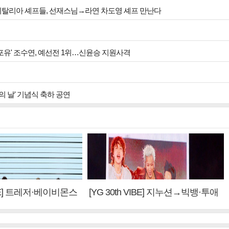
 이탈리아 셰프들, 선재스님→라연 차도영 셰프 만난다
 포유' 조수연, 예선전 1위…신윤승 지원사격
섬의 날' 기념식 축하 공연
VIBE] 트레저·베이비몬스
[YG 30th VIBE] 지누션→빅뱅·투애
 계승③
니원·블랙핑크, YG만의 문법②