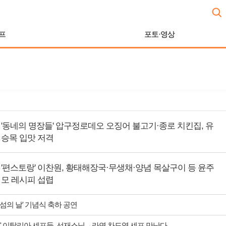
프
포토·영상
'동네의 명장들' 압구정로데오 오징어 불고기·종로 치킨집, 유
승목 입맛 저격
'편스토랑' 이찬원, 황태해장국·무생채·양념 목살구이 등 윤주
모 레시피 섭렵
 섬의 날' 기념식 축하 공연
' 이탈리아 셰프들, 선재스님→라연 차도영 셰프 만난다