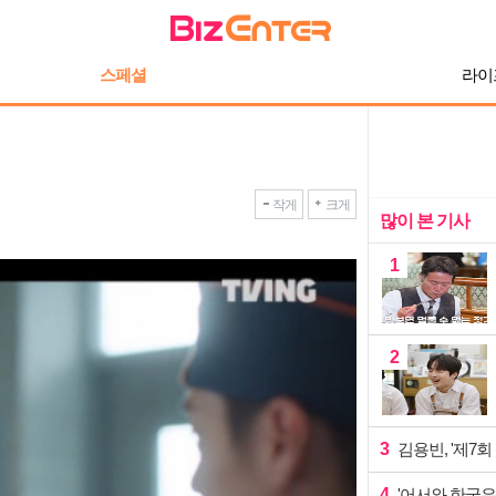
스페셜
라이
작게
크게
많이 본 기사
1
2
3
김용빈, '제7회
4
'어서와 한국은