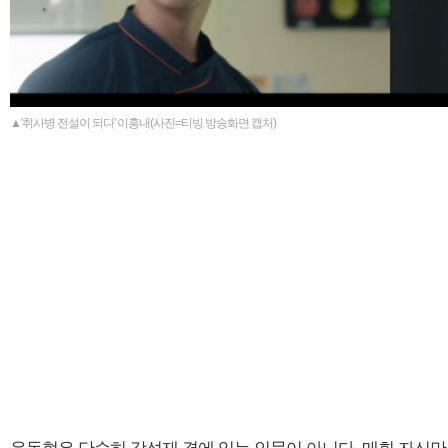
▲'취사병 전설이 되다' 이홍내(사진=티빙 방송화면 캡처)