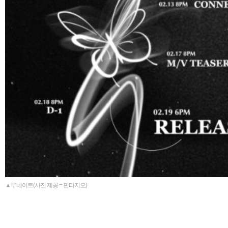
▲루네이트(사진 제공 = 판타지오)