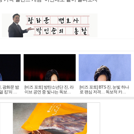
진, 광화문 밤
[비즈 포토] 방탄소년단 진, 라
[비즈 포토] BTS 진, 눈빛 하나
얼 킹'의 열
이브 공연 중 빛나는 독보적
로 팬심 저격… 독보적 카리
아우라
스마