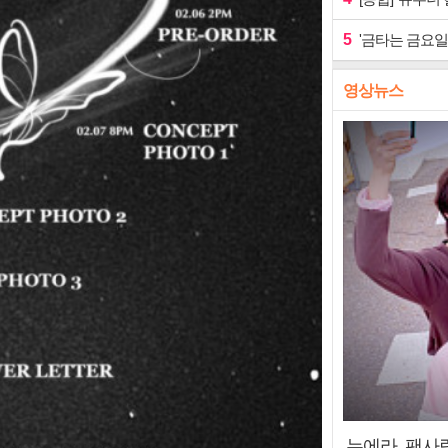
5
'금타는 금요일
영상뉴스
누에라, 팬사