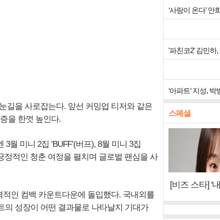
‘사랑이 온다’ 
'파친코2' 김민하
‘아파트’ 지성, 
 눈길을 사로잡는다. 앞선 커밍업 티저와 같은
스페셜
증을 한껏 높인다.
 미니 2집 ‘BUFF’(버프), 8월 미니 3집
고 긍정적인 청춘 여정을 펼치며 글로벌 팬심을 사
[비즈 스타] '
 본격적인 컴백 카운트다운에 돌입했다. 국내외를
이오아이 불화
트의 성장이 어떤 결과물로 나타날지 기대가
뷰)