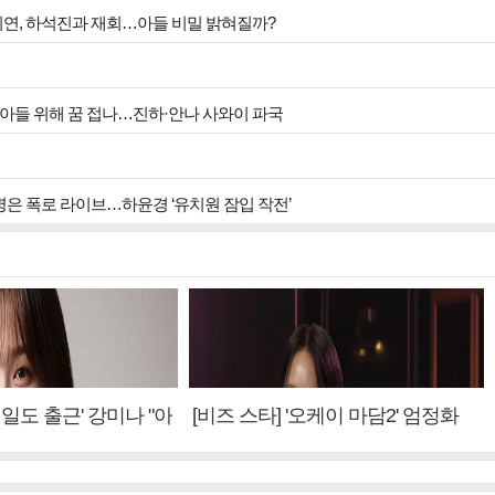
안희연, 하석진과 재회…아들 비밀 밝혀질까?
, 아들 위해 꿈 접나…진하·안나 사와이 파국
박병은 폭로 라이브…하윤경 ‘유치원 잠입 작전’
내일도 출근' 강미나 "아
[비즈 스타] '오케이 마담2' 엄정화
설? 사실 아냐"(인터
"6년 만의 속편 제작, 하늘의 뜻"(인
터뷰)