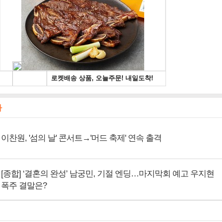
사
이찬원, '섬의 날' 콘서트→'머드 축제' 연속 출격
[종합] ‘결혼의 완성’ 남궁민, 기절 엔딩…마지막회 예고 우지현
폭주 결말은?