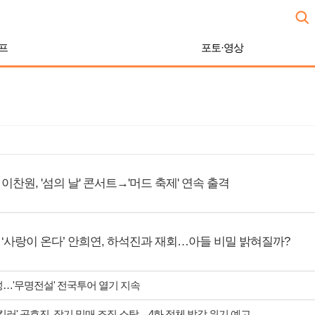
프
포토·영상
이찬원, '섬의 날' 콘서트→'머드 축제' 연속 출격
‘사랑이 온다’ 안희연, 하석진과 재회…아들 비밀 밝혀질까?
성…'무명전설' 전국투어 열기 지속
 킬러' 공효진, 장기 밀매 조직 소탕…4화 정체 발각 위기 예고