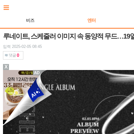
본
문
바
비즈
엔터
로
가
기
루네이트, 스케줄러 이미지 속 동양적 무드…19일
입력 2025-02-05 08:45
0
댓글
X