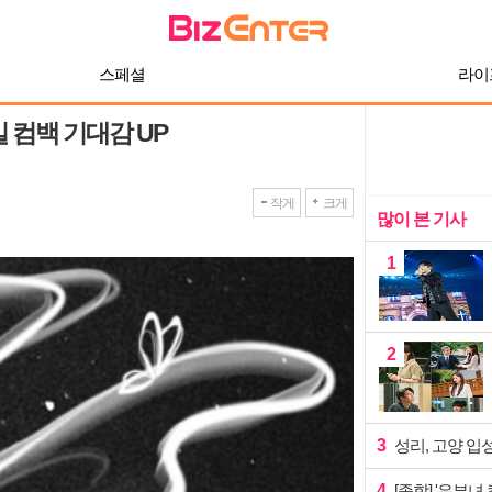
스페셜
라이
 컴백 기대감 UP
작게
크게
많이 본 기사
1
2
3
성리, 고양 입
4
[종합] '유부녀