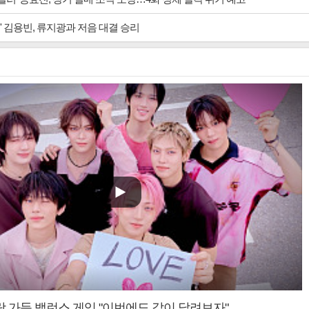
' 김용빈, 류지광과 저음 대결 승리
랑 가득 밸런스 게임 "이번에도 같이 달려보자"