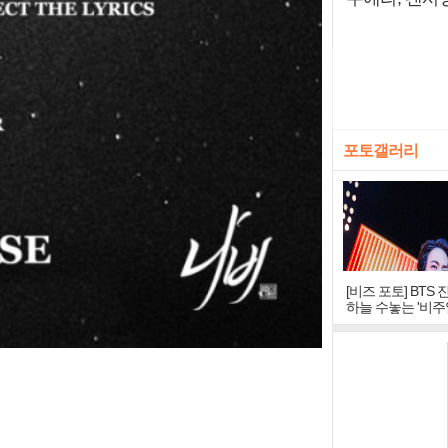
포토갤러리
[비즈 포토] BTS 
하늘 수놓는 '비주
창