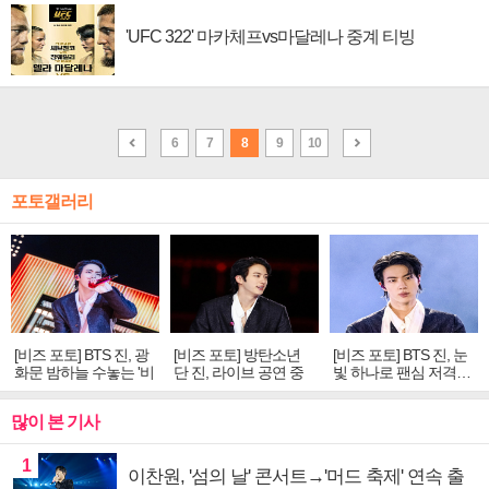
'UFC 322' 마카체프vs마달레나 중계 티빙
6
7
8
9
10
포토갤러리
[비즈 포토] BTS 진, 광
[비즈 포토] 방탄소년
[비즈 포토] BTS 진, 눈
화문 밤하늘 수놓는 '비
단 진, 라이브 공연 중
빛 하나로 팬심 저격…
주얼 킹'의 열창
빛나는 독보적 아우라
독보적 카리스마
많이 본 기사
1
이찬원, '섬의 날' 콘서트→'머드 축제' 연속 출