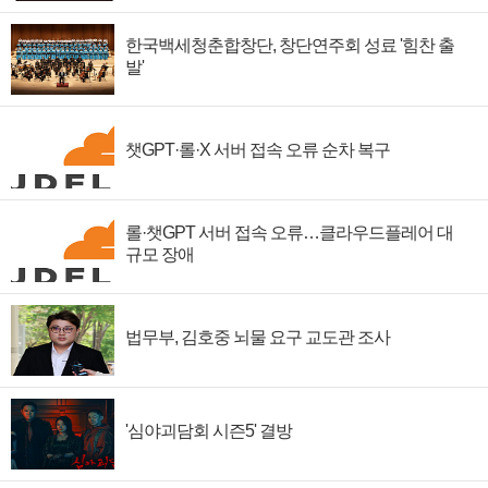
한국백세청춘합창단, 창단연주회 성료 '힘찬 출
발'
챗GPT·롤·X 서버 접속 오류 순차 복구
롤·챗GPT 서버 접속 오류…클라우드플레어 대
규모 장애
법무부, 김호중 뇌물 요구 교도관 조사
'심야괴담회 시즌5' 결방