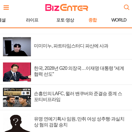
페셜
라이프
포토·영상
종합
WORLD
미미미누, 파트타임스터디 파산에 사과
한국, 2028년 G20 의장국…이재명 대통령 “세계
협력 선도”
손흥민의 LAFC, 뮐러 밴쿠버와 준결승 중계 스
포티비프라임
유명 연예기획사 임원, 만취 여성 성추행·과실치
상 혐의 검찰 송치