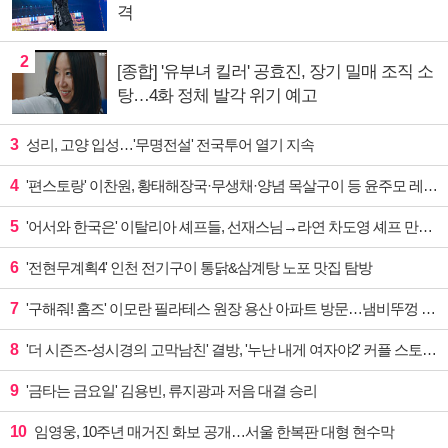
격
2
[종합] '유부녀 킬러' 공효진, 장기 밀매 조직 소
탕…4화 정체 발각 위기 예고
3
성리, 고양 입성…'무명전설' 전국투어 열기 지속
4
'편스토랑' 이찬원, 황태해장국·무생채·양념 목살구이 등 윤주모 레시피 섭렵
5
'어서와 한국은' 이탈리아 셰프들, 선재스님→라연 차도영 셰프 만난다
6
'전현무계획4' 인천 전기구이 통닭&삼계탕 노포 맛집 탐방
7
'구해줘! 홈즈' 이모란 필라테스 원장 용산 아파트 방문…냄비뚜껑 운동법 소개
8
'더 시즌즈-성시경의 고막남친' 결방, '누난 내게 여자야2' 커플 스토리 편성
9
'금타는 금요일' 김용빈, 류지광과 저음 대결 승리
10
임영웅, 10주년 매거진 화보 공개…서울 한복판 대형 현수막