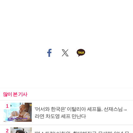
많이 본 기사
1
'어서와 한국은' 이탈리아 셰프들, 선재스님→
라연 차도영 셰프 만난다
2