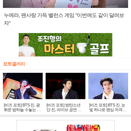
누에라, 팬사랑 가득 밸런스 게임 "이번에도 같이 달려보
자"
포토갤러리
[비즈 포토] BTS 진, 광
[비즈 포토] 방탄소년
[비즈 포토] BTS 진, 눈
화문 밤하늘 수놓는 '비
단 진, 라이브 공연 중
빛 하나로 팬심 저격…
주얼 킹'의 열창
빛나는 독보적 아우라
독보적 카리스마