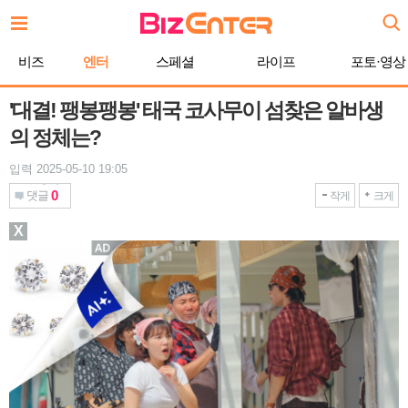
본
문
바
비즈
엔터
스페셜
라이프
포토·영상
로
가
기
'대결! 팽봉팽봉' 태국 코사무이 섬찾은 알바생
의 정체는?
입력 2025-05-10 19:05
0
댓글
작게
크게
X