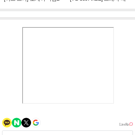
엄정화 "6년 만의 속편 제
이비몬스터, YG DNA 계승
작, 하늘의 뜻"(인터뷰)
③