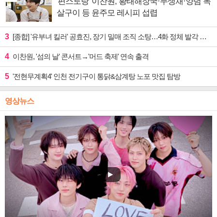
'편스토랑' 이찬원, 황태해장국·무생채·양념 목
살구이 등 윤주모 레시피 섭렵
3
[종합] '유부녀 킬러' 공효진, 장기 밀매 조직 소탕…4화 정체 발각 위기 예고
4
이찬원, '섬의 날' 콘서트→'머드 축제' 연속 출격
5
'전현무계획4' 인천 전기구이 통닭&삼계탕 노포 맛집 탐방
영상뉴스