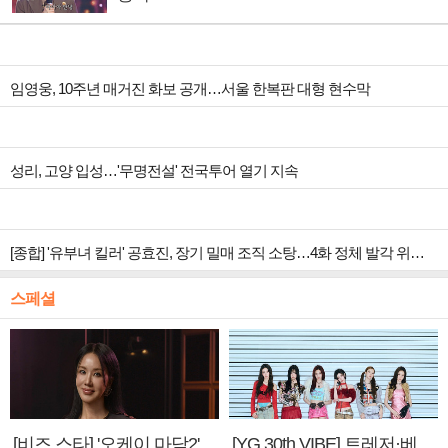
임영웅, 10주년 매거진 화보 공개…서울 한복판 대형 현수막
성리, 고양 입성…'무명전설' 전국투어 열기 지속
[종합] '유부녀 킬러' 공효진, 장기 밀매 조직 소탕…4화 정체 발각 위기 예고
스페셜
[비즈 스타] '오케이 마담2'
[YG 30th VIBE] 트레저·베