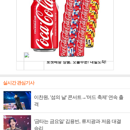
실시간 관심기사
이찬원, '섬의 날' 콘서트→'머드 축제' 연속 출
격
'금타는 금요일' 김용빈, 류지광과 저음 대결
승리