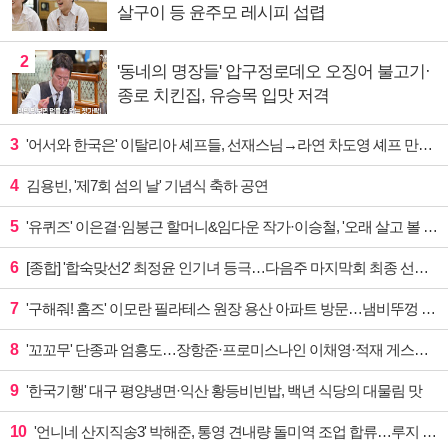
살구이 등 윤주모 레시피 섭렵
2
'동네의 명장들' 압구정로데오 오징어 불고기·
종로 치킨집, 유승목 입맛 저격
3
'어서와 한국은' 이탈리아 셰프들, 선재스님→라연 차도영 셰프 만난다
4
김용빈, '제7회 섬의 날' 기념식 축하 공연
5
'유퀴즈' 이은결·임봉근 할머니&임다운 작가·이승철, '오래 살고 볼 일' 특집 출격
6
[종합] '합숙맞선2' 최정윤 인기녀 등극…다음주 마지막회 최종 선택 예고
7
'구해줘! 홈즈' 이모란 필라테스 원장 용산 아파트 방문…냄비뚜껑 운동법 소개
8
'꼬꼬무' 단종과 엄흥도…장항준·프로미스나인 이채영·적재 게스트 출연
9
'한국기행' 대구 평양냉면·익산 황등비빈밥, 백년 식당의 대물림 맛
10
'언니네 산지직송3' 박해준, 통영 견내량 돌미역 조업 합류…루지 체험