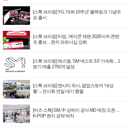
[스톡 브리핑] YG, '데뷔 10주년' 블랙핑크 기념우
표 출시
[스톡 브리핑] 티빙, '케이콘 재팬 2026'서 K-콘텐
츠 홍보…현지 파트너십 강화
[스톡 브리핑] 에스엠, 'SM 넥스트 3.0' 가속화…1
분기 매출 2791억 달성
[스톡 브리핑] 엔시티 위시, 팝업스토어 ‘대성
황’→전시회 연일 대기 행렬
[비즈 스톡] SM, 中 상하이 공식 MD 매장 오픈…
K-POP 현지 공략 박차