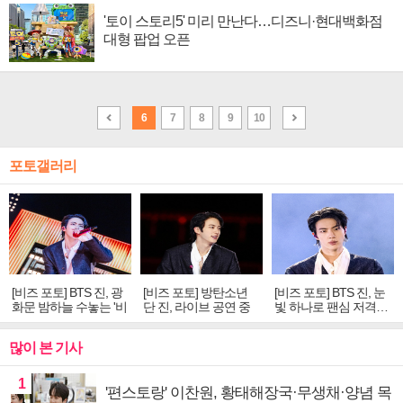
'토이 스토리5' 미리 만난다…디즈니·현대백화점
대형 팝업 오픈
6
7
8
9
10
포토갤러리
[비즈 포토] BTS 진, 광
[비즈 포토] 방탄소년
[비즈 포토] BTS 진, 눈
화문 밤하늘 수놓는 '비
단 진, 라이브 공연 중
빛 하나로 팬심 저격…
주얼 킹'의 열창
빛나는 독보적 아우라
독보적 카리스마
많이 본 기사
1
'편스토랑' 이찬원, 황태해장국·무생채·양념 목