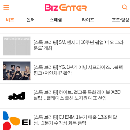
비즈
엔터
스페셜
라이프
포토·영상
[스톡 브리핑] SM, 엔시티 10주년 팝업 '네오 그라
운드' 개최
[스톡 브리핑] YG, 1분기 어닝 서프라이즈…블랙
핑크+저연차 IP 활약
[스톡 브리핑] 하이브, 걸그룹 특화 레이블 'ABD'
설립…플레디스 출신 노지원 대표 선임
[스톡 브리핑] CJ ENM, 1분기 매출 1.3조원 달
성…2분기 수익성 회복 총력