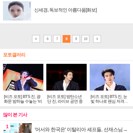
신세경, 독보적인 아름다움[화보]
6
7
8
9
10
포토갤러리
[비즈 포토] BTS 진, 광
[비즈 포토] 방탄소년
[비즈 포토] BTS 진, 눈
화문 밤하늘 수놓는 '비
단 진, 라이브 공연 중
빛 하나로 팬심 저격…
주얼 킹'의 열창
빛나는 독보적 아우라
독보적 카리스마
많이 본 기사
1
'어서와 한국은' 이탈리아 셰프들, 선재스님→