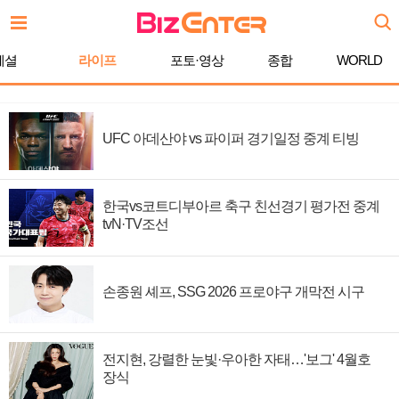
페셜
라이프
포토·영상
종합
WORLD
UFC 아데산야 vs 파이퍼 경기일정 중계 티빙
한국vs코트디부아르 축구 친선경기 평가전 중계
tvN·TV조선
손종원 셰프, SSG 2026 프로야구 개막전 시구
전지현, 강렬한 눈빛·우아한 자태…'보그' 4월호
장식