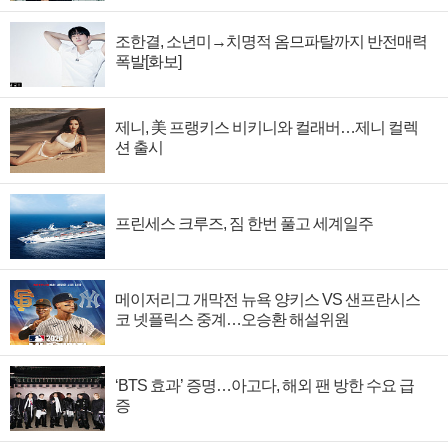
조한결, 소년미→치명적 옴므파탈까지 반전매력
폭발[화보]
제니, 美 프랭키스 비키니와 컬래버…제니 컬렉
션 출시
프린세스 크루즈, 짐 한번 풀고 세계일주
메이저리그 개막전 뉴욕 양키스 VS 샌프란시스
코 넷플릭스 중계…오승환 해설위원
‘BTS 효과’ 증명…아고다, 해외 팬 방한 수요 급
증