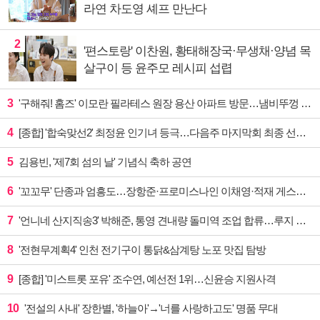
라연 차도영 셰프 만난다
2
'편스토랑' 이찬원, 황태해장국·무생채·양념 목
살구이 등 윤주모 레시피 섭렵
3
'구해줘! 홈즈' 이모란 필라테스 원장 용산 아파트 방문…냄비뚜껑 운동법 소개
4
[종합] '합숙맞선2' 최정윤 인기녀 등극…다음주 마지막회 최종 선택 예고
5
김용빈, '제7회 섬의 날' 기념식 축하 공연
6
'꼬꼬무' 단종과 엄흥도…장항준·프로미스나인 이채영·적재 게스트 출연
7
'언니네 산지직송3' 박해준, 통영 견내량 돌미역 조업 합류…루지 체험
8
'전현무계획4' 인천 전기구이 통닭&삼계탕 노포 맛집 탐방
9
[종합] '미스트롯 포유' 조수연, 예선전 1위…신윤승 지원사격
10
'전설의 사내' 장한별, '하늘아'→'너를 사랑하고도' 명품 무대