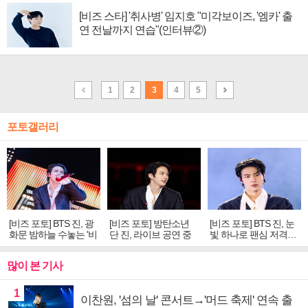
[비즈 스타] '취사병' 임지호 "미각보이즈, '엠카' 출
연 전날까지 연습"(인터뷰②)
1
2
3
4
5
포토갤러리
[비즈 포토] BTS 진, 광
[비즈 포토] 방탄소년
[비즈 포토] BTS 진, 눈
화문 밤하늘 수놓는 '비
단 진, 라이브 공연 중
빛 하나로 팬심 저격…
주얼 킹'의 열창
빛나는 독보적 아우라
독보적 카리스마
많이 본 기사
1
이찬원, '섬의 날' 콘서트→'머드 축제' 연속 출