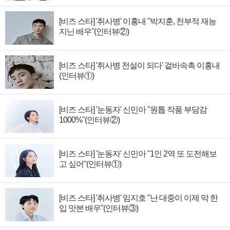
[비즈 스타] '취사병' 이홍내 "박지훈, 천부적 재능
지닌 배우"(인터뷰②)
[비즈 스타] '취사병 전설이 되다' 겉바속촉 이홍내
(인터뷰①)
[비즈 스타] '눈동자' 신민아 "원톱 작품 부담감
1000%"(인터뷰②)
[비즈 스타] '눈동자' 신민아 "1인 2역 또 도전해보
고 싶어"(인터뷰①)
[비즈 스타] '취사병' 임지호 "난 대중이 이제 막 한
입 맛본 배우"(인터뷰③)