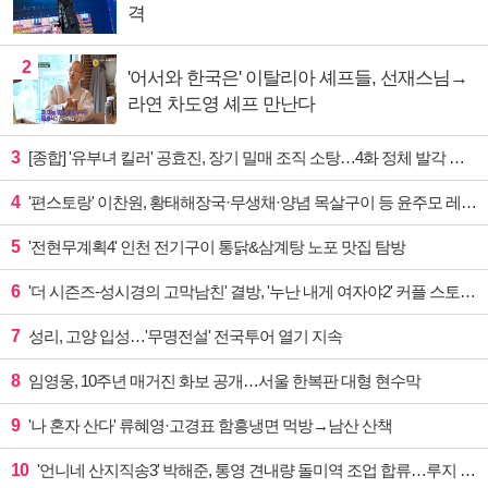
격
2
'어서와 한국은' 이탈리아 셰프들, 선재스님→
라연 차도영 셰프 만난다
3
[종합] '유부녀 킬러' 공효진, 장기 밀매 조직 소탕…4화 정체 발각 위기 예고
4
'편스토랑' 이찬원, 황태해장국·무생채·양념 목살구이 등 윤주모 레시피 섭렵
5
'전현무계획4' 인천 전기구이 통닭&삼계탕 노포 맛집 탐방
6
'더 시즌즈-성시경의 고막남친' 결방, '누난 내게 여자야2' 커플 스토리 편성
7
성리, 고양 입성…'무명전설' 전국투어 열기 지속
8
임영웅, 10주년 매거진 화보 공개…서울 한복판 대형 현수막
9
'나 혼자 산다' 류혜영·고경표 함흥냉면 먹방→남산 산책
10
'언니네 산지직송3' 박해준, 통영 견내량 돌미역 조업 합류…루지 체험