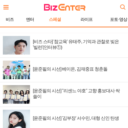
비즈
엔터
스페셜
라이프
포토·영상
[비즈 스타] '참교육' 유태주, 기억과 관찰로 빚은
'빌런'(인터뷰①)
[윤준필의 시선] 베이온, 김재중표 청춘돌
[윤준필의 시선] "리센느 야호" 고향 홍보대사 싹
쓸이
[윤준필의 시선] '김부장' 서수민, 대형 신인 탄생